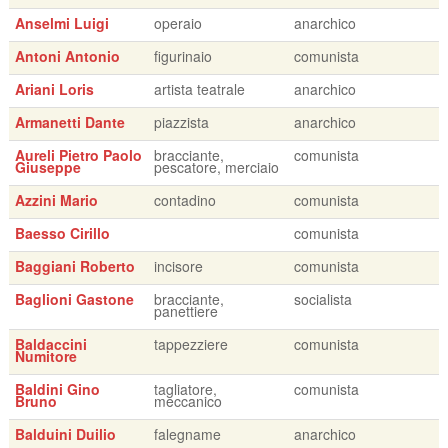
Anselmi Luigi
operaio
anarchico
Antoni Antonio
figurinaio
comunista
Ariani Loris
artista teatrale
anarchico
Armanetti Dante
piazzista
anarchico
Aureli Pietro Paolo
bracciante,
comunista
Giuseppe
pescatore, merciaio
Azzini Mario
contadino
comunista
Baesso Cirillo
comunista
Baggiani Roberto
incisore
comunista
Baglioni Gastone
bracciante,
socialista
panettiere
Baldaccini
tappezziere
comunista
Numitore
Baldini Gino
tagliatore,
comunista
Bruno
meccanico
Balduini Duilio
falegname
anarchico