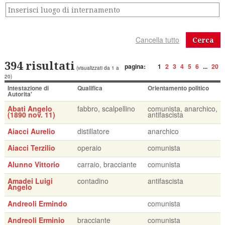
Cerca
394 risultati
pagina:
1
2
3
4
5
6
...
20
(visualizzati da 1 a
20)
Intestazione di
Qualifica
Orientamento politico
Autorita'
Abati Angelo
fabbro, scalpellino
comunista, anarchico,
(1890 nov. 11)
antifascista
Aiacci Aurelio
distillatore
anarchico
Aiacci Terzilio
operaio
comunista
Alunno Vittorio
carraio, bracciante
comunista
Amadei Luigi
contadino
antifascista
Angelo
Andreoli Ermindo
comunista
Andreoli Erminio
bracciante
comunista