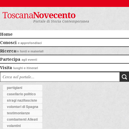
Home
Conosci
e approfondisci
Ricerca
in fonti e materiali
Partecipa
agli eventi
Visita
luoghi e itinerari
partigiani
casellario politico
stragi nazifasciste
volontari di Spagna
testimonianze
combattenti Alleati
volantini