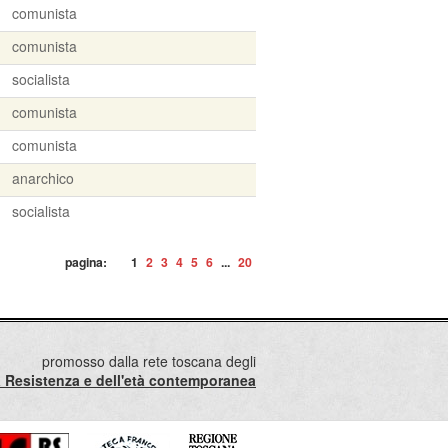
comunista
comunista
socialista
comunista
comunista
anarchico
socialista
pagina:
1
2
3
4
5
6
...
20
promosso dalla rete toscana degli
lla Resistenza e dell'età contemporanea