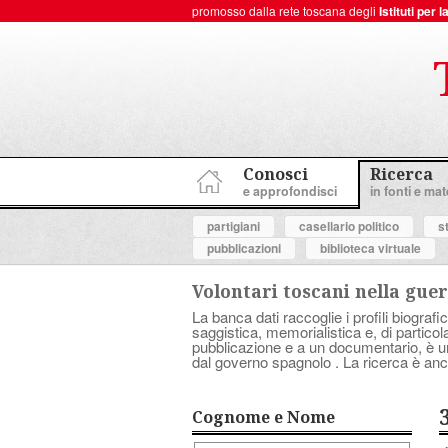
promosso dalla rete toscana degli
Istituti per
ToscanaNovecento Portale di Storia Contemporanea
Conosci
Ricerca
e approfondisci
in fonti e mate
partigiani
casellario politico
s
pubblicazioni
biblioteca virtuale
Volontari toscani nella guer
La banca dati raccoglie i profili biografic
saggistica, memorialistica e, di partico
pubblicazione e a un documentario, è uno 
dal governo spagnolo . La ricerca è anc
Cognome e Nome