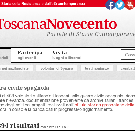
 la Storia della Resistenza e dell'età contemporanea
Partecipa
Visita
riali
agli eventi
luoghi e itinerari
tragi nazifasciste
volontari di Spagna
testimonianze
combatte
ra civile spagnola
i di 408 volontari antifascisti toscani nella guerra civile spagnola, ricostr
lare rilevanza, documentazione proveniente da archivi italiani, francesi
degli esiti dei progetti realizzati dall'
Istituto storico grossetano dell
ora in corso e la banca dati in progressivo aggiornamento.
394 risultati
(visualizzati da 1 a 20)