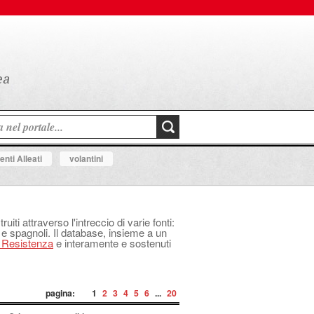
nti Alleati
volantini
uiti attraverso l'intreccio di varie fonti:
 e spagnoli. Il database, insieme a un
a Resistenza
e interamente e sostenuti
pagina:
1
2
3
4
5
6
...
20