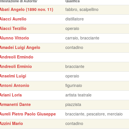
Intestazione di Autorita'
Qualifica
Abati Angelo (1890 nov. 11)
fabbro, scalpellino
Aiacci Aurelio
distillatore
Aiacci Terzilio
operaio
Alunno Vittorio
carraio, bracciante
Amadei Luigi Angelo
contadino
Andreoli Ermindo
Andreoli Erminio
bracciante
Anselmi Luigi
operaio
Antoni Antonio
figurinaio
Ariani Loris
artista teatrale
Armanetti Dante
piazzista
Aureli Pietro Paolo Giuseppe
bracciante, pescatore, merciaio
Azzini Mario
contadino