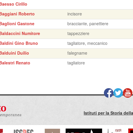
Baesso Cirillo
Baggiani Roberto
incisore
Baglioni Gastone
bracciante, panettiere
Baldaccini Numitore
tappezziere
Baldini Gino Bruno
tagliatore, meccanico
Balduini Duilio
falegname
Balestri Renato
tagliatore
Istituti per la Storia de