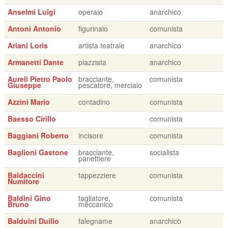
Anselmi Luigi
operaio
anarchico
Antoni Antonio
figurinaio
comunista
Ariani Loris
artista teatrale
anarchico
Armanetti Dante
piazzista
anarchico
Aureli Pietro Paolo
bracciante,
comunista
Giuseppe
pescatore, merciaio
Azzini Mario
contadino
comunista
Baesso Cirillo
comunista
Baggiani Roberto
incisore
comunista
Baglioni Gastone
bracciante,
socialista
panettiere
Baldaccini
tappezziere
comunista
Numitore
Baldini Gino
tagliatore,
comunista
Bruno
meccanico
Balduini Duilio
falegname
anarchico