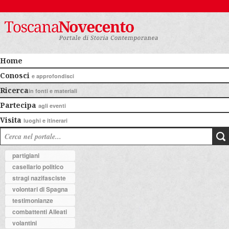
Home
Conosci
e approfondisci
Ricerca
in fonti e materiali
Partecipa
agli eventi
Visita
luoghi e itinerari
partigiani
casellario politico
stragi nazifasciste
volontari di Spagna
testimonianze
combattenti Alleati
volantini