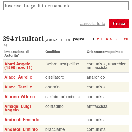
Cerca
394 risultati
pagina:
1
2
3
4
5
6
...
20
(visualizzati da 1 a
20)
Intestazione di
Qualifica
Orientamento politico
Autorita'
Abati Angelo
fabbro, scalpellino
comunista, anarchico,
(1890 nov. 11)
antifascista
Aiacci Aurelio
distillatore
anarchico
Aiacci Terzilio
operaio
comunista
Alunno Vittorio
carraio, bracciante
comunista
Amadei Luigi
contadino
antifascista
Angelo
Andreoli Ermindo
comunista
Andreoli Erminio
bracciante
comunista