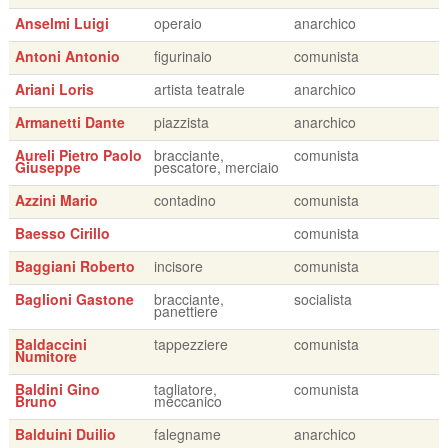
Anselmi Luigi
operaio
anarchico
Antoni Antonio
figurinaio
comunista
Ariani Loris
artista teatrale
anarchico
Armanetti Dante
piazzista
anarchico
Aureli Pietro Paolo
bracciante,
comunista
Giuseppe
pescatore, merciaio
Azzini Mario
contadino
comunista
Baesso Cirillo
comunista
Baggiani Roberto
incisore
comunista
Baglioni Gastone
bracciante,
socialista
panettiere
Baldaccini
tappezziere
comunista
Numitore
Baldini Gino
tagliatore,
comunista
Bruno
meccanico
Balduini Duilio
falegname
anarchico