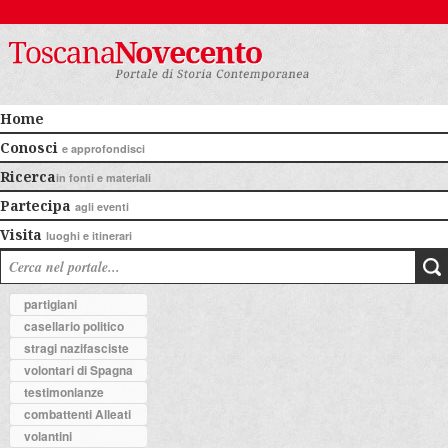
Home
Conosci
e approfondisci
Ricerca
in fonti e materiali
Partecipa
agli eventi
Visita
luoghi e itinerari
partigiani
casellario politico
stragi nazifasciste
volontari di Spagna
testimonianze
combattenti Alleati
volantini