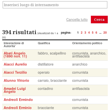
Cerca
394 risultati
pagina:
1
2
3
4
5
6
...
20
(visualizzati da 1 a
20)
Intestazione di
Qualifica
Orientamento politico
Autorita'
Abati Angelo
fabbro, scalpellino
comunista, anarchico,
(1890 nov. 11)
antifascista
Aiacci Aurelio
distillatore
anarchico
Aiacci Terzilio
operaio
comunista
Alunno Vittorio
carraio, bracciante
comunista
Amadei Luigi
contadino
antifascista
Angelo
Andreoli Ermindo
comunista
Andreoli Erminio
bracciante
comunista