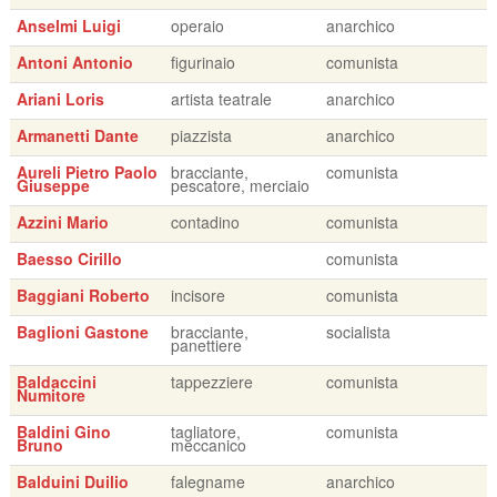
Anselmi Luigi
operaio
anarchico
Antoni Antonio
figurinaio
comunista
Ariani Loris
artista teatrale
anarchico
Armanetti Dante
piazzista
anarchico
Aureli Pietro Paolo
bracciante,
comunista
Giuseppe
pescatore, merciaio
Azzini Mario
contadino
comunista
Baesso Cirillo
comunista
Baggiani Roberto
incisore
comunista
Baglioni Gastone
bracciante,
socialista
panettiere
Baldaccini
tappezziere
comunista
Numitore
Baldini Gino
tagliatore,
comunista
Bruno
meccanico
Balduini Duilio
falegname
anarchico