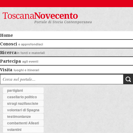
Home
Conosci
e approfondisci
Ricerca
in fonti e materiali
Partecipa
agli eventi
Visita
luoghi e itinerari
partigiani
casellario politico
stragi nazifasciste
volontari di Spagna
testimonianze
combattenti Alleati
volantini