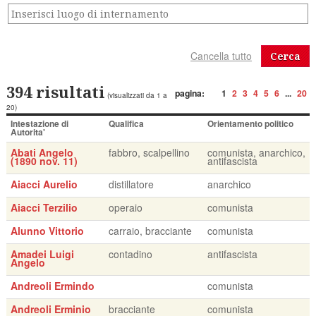
Cerca
394 risultati
pagina:
1
2
3
4
5
6
...
20
(visualizzati da 1 a
20)
Intestazione di
Qualifica
Orientamento politico
Autorita'
Abati Angelo
fabbro, scalpellino
comunista, anarchico,
(1890 nov. 11)
antifascista
Aiacci Aurelio
distillatore
anarchico
Aiacci Terzilio
operaio
comunista
Alunno Vittorio
carraio, bracciante
comunista
Amadei Luigi
contadino
antifascista
Angelo
Andreoli Ermindo
comunista
Andreoli Erminio
bracciante
comunista