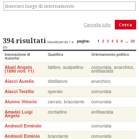
Cerca
394 risultati
pagina:
1
2
3
4
5
6
...
20
(visualizzati da 1 a
20)
Intestazione di
Qualifica
Orientamento politico
Autorita'
Abati Angelo
fabbro, scalpellino
comunista, anarchico,
(1890 nov. 11)
antifascista
Aiacci Aurelio
distillatore
anarchico
Aiacci Terzilio
operaio
comunista
Alunno Vittorio
carraio, bracciante
comunista
Amadei Luigi
contadino
antifascista
Angelo
Andreoli Ermindo
comunista
Andreoli Erminio
bracciante
comunista