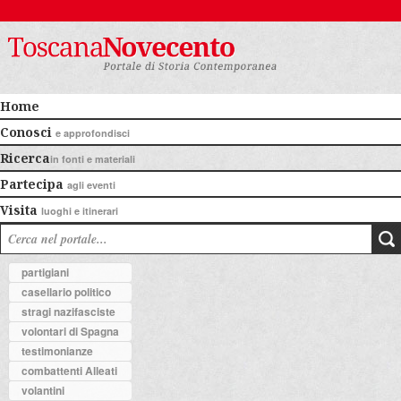
Home
Conosci
e approfondisci
Ricerca
in fonti e materiali
Partecipa
agli eventi
Visita
luoghi e itinerari
partigiani
casellario politico
stragi nazifasciste
volontari di Spagna
testimonianze
combattenti Alleati
volantini