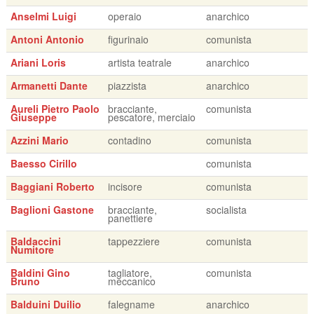
Anselmi Luigi
operaio
anarchico
Antoni Antonio
figurinaio
comunista
Ariani Loris
artista teatrale
anarchico
Armanetti Dante
piazzista
anarchico
Aureli Pietro Paolo
bracciante,
comunista
Giuseppe
pescatore, merciaio
Azzini Mario
contadino
comunista
Baesso Cirillo
comunista
Baggiani Roberto
incisore
comunista
Baglioni Gastone
bracciante,
socialista
panettiere
Baldaccini
tappezziere
comunista
Numitore
Baldini Gino
tagliatore,
comunista
Bruno
meccanico
Balduini Duilio
falegname
anarchico