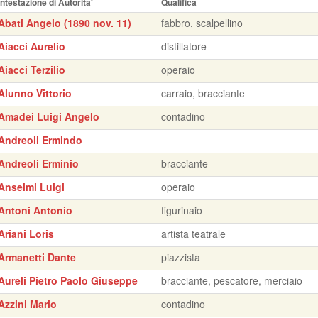
Intestazione di Autorita'
Qualifica
Abati Angelo (1890 nov. 11)
fabbro, scalpellino
Aiacci Aurelio
distillatore
Aiacci Terzilio
operaio
Alunno Vittorio
carraio, bracciante
Amadei Luigi Angelo
contadino
Andreoli Ermindo
Andreoli Erminio
bracciante
Anselmi Luigi
operaio
Antoni Antonio
figurinaio
Ariani Loris
artista teatrale
Armanetti Dante
piazzista
Aureli Pietro Paolo Giuseppe
bracciante, pescatore, merciaio
Azzini Mario
contadino