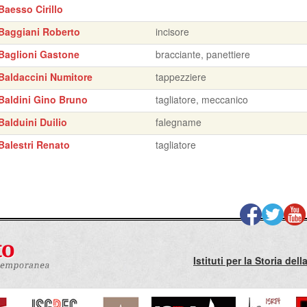
Baesso Cirillo
Baggiani Roberto
incisore
Baglioni Gastone
bracciante, panettiere
Baldaccini Numitore
tappezziere
Baldini Gino Bruno
tagliatore, meccanico
Balduini Duilio
falegname
Balestri Renato
tagliatore
Istituti per la Storia de