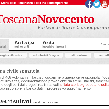
 la Storia della Resistenza e dell'età contemporanea
Partecipa
Visita
riali
agli eventi
luoghi e itinerari
tragi nazifasciste
volontari di Spagna
testimonianze
combatte
ra civile spagnola
i di 408 volontari antifascisti toscani nella guerra civile spagnola, ricostr
lare rilevanza, documentazione proveniente da archivi italiani, francesi
degli esiti dei progetti realizzati dall'
Istituto storico grossetano dell
ora in corso e la banca dati in progressivo aggiornamento.
394 risultati
(visualizzati da 1 a 20)