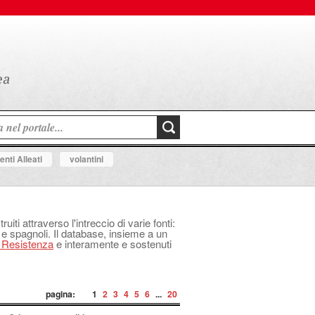
nti Alleati
volantini
uiti attraverso l'intreccio di varie fonti:
 e spagnoli. Il database, insieme a un
a Resistenza
e interamente e sostenuti
pagina:
1
2
3
4
5
6
...
20