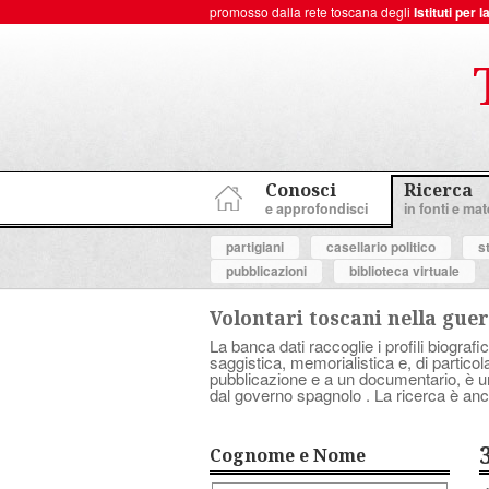
promosso dalla rete toscana degli
Istituti per
ToscanaNovecento Portale di Storia Contemporanea
Conosci
Ricerca
e approfondisci
in fonti e mate
partigiani
casellario politico
s
pubblicazioni
biblioteca virtuale
Volontari toscani nella guer
La banca dati raccoglie i profili biografic
saggistica, memorialistica e, di partico
pubblicazione e a un documentario, è uno 
dal governo spagnolo . La ricerca è anc
Cognome e Nome