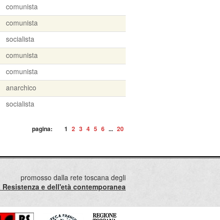
comunista
comunista
socialista
comunista
comunista
anarchico
socialista
pagina:
1
2
3
4
5
6
...
20
promosso dalla rete toscana degli
lla Resistenza e dell'età contemporanea