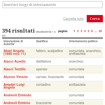
Cerca
394 risultati
pagina:
1
2
3
4
5
6
...
20
(visualizzati da 1 a
20)
Intestazione di
Qualifica
Orientamento politico
Autorita'
Abati Angelo
fabbro, scalpellino
comunista, anarchico,
(1890 nov. 11)
antifascista
Aiacci Aurelio
distillatore
anarchico
Aiacci Terzilio
operaio
comunista
Alunno Vittorio
carraio, bracciante
comunista
Amadei Luigi
contadino
antifascista
Angelo
Andreoli Ermindo
comunista
Andreoli Erminio
bracciante
comunista