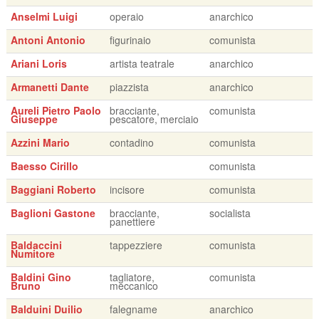
Anselmi Luigi
operaio
anarchico
Antoni Antonio
figurinaio
comunista
Ariani Loris
artista teatrale
anarchico
Armanetti Dante
piazzista
anarchico
Aureli Pietro Paolo
bracciante,
comunista
Giuseppe
pescatore, merciaio
Azzini Mario
contadino
comunista
Baesso Cirillo
comunista
Baggiani Roberto
incisore
comunista
Baglioni Gastone
bracciante,
socialista
panettiere
Baldaccini
tappezziere
comunista
Numitore
Baldini Gino
tagliatore,
comunista
Bruno
meccanico
Balduini Duilio
falegname
anarchico