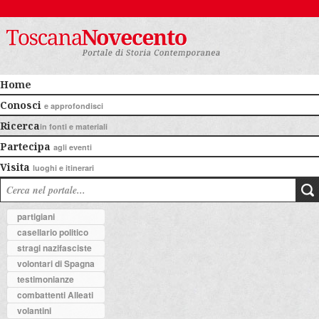
Home
Conosci
e approfondisci
Ricerca
in fonti e materiali
Partecipa
agli eventi
Visita
luoghi e itinerari
partigiani
casellario politico
stragi nazifasciste
volontari di Spagna
testimonianze
combattenti Alleati
volantini