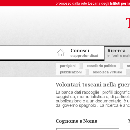
promosso dalla rete toscana degli
Istituti per
ToscanaNovecento Portale di Storia Contemporanea
Conosci
Ricerca
e approfondisci
in fonti e mate
partigiani
casellario politico
s
pubblicazioni
biblioteca virtuale
Volontari toscani nella guer
La banca dati raccoglie i profili biografic
saggistica, memorialistica e, di partico
pubblicazione e a un documentario, è uno 
dal governo spagnolo . La ricerca è anc
Cognome e Nome