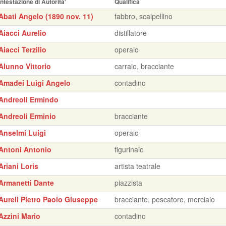
Intestazione di Autorita'
Qualifica
Abati Angelo (1890 nov. 11)
fabbro, scalpellino
Aiacci Aurelio
distillatore
Aiacci Terzilio
operaio
Alunno Vittorio
carraio, bracciante
Amadei Luigi Angelo
contadino
Andreoli Ermindo
Andreoli Erminio
bracciante
Anselmi Luigi
operaio
Antoni Antonio
figurinaio
Ariani Loris
artista teatrale
Armanetti Dante
piazzista
Aureli Pietro Paolo Giuseppe
bracciante, pescatore, merciaio
Azzini Mario
contadino