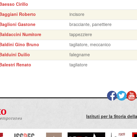
Baesso Cirillo
Baggiani Roberto
incisore
Baglioni Gastone
bracciante, panettiere
Baldaccini Numitore
tappezziere
Baldini Gino Bruno
tagliatore, meccanico
Balduini Duilio
falegname
Balestri Renato
tagliatore
Istituti per la Storia de