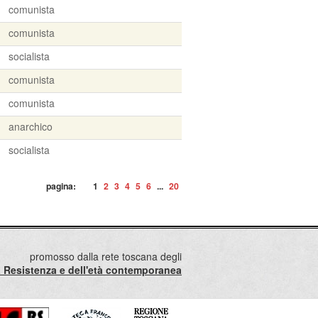
comunista
comunista
socialista
comunista
comunista
anarchico
socialista
pagina:
1
2
3
4
5
6
...
20
promosso dalla rete toscana degli
lla Resistenza e dell'età contemporanea