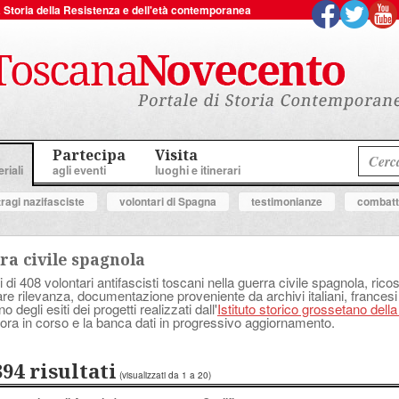
 la Storia della Resistenza e dell'età contemporanea
Partecipa
Visita
riali
agli eventi
luoghi e itinerari
tragi nazifasciste
volontari di Spagna
testimonianze
combatte
ra civile spagnola
i di 408 volontari antifascisti toscani nella guerra civile spagnola, ricostr
lare rilevanza, documentazione proveniente da archivi italiani, francesi
degli esiti dei progetti realizzati dall'
Istituto storico grossetano dell
ora in corso e la banca dati in progressivo aggiornamento.
394 risultati
(visualizzati da 1 a 20)