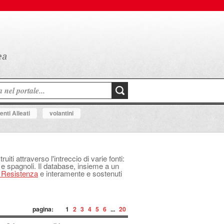
nti Alleati
volantini
uiti attraverso l'intreccio di varie fonti:
 e spagnoli. Il database, insieme a un
a Resistenza
e interamente e sostenuti
pagina:
1
2
3
4
5
6
...
20