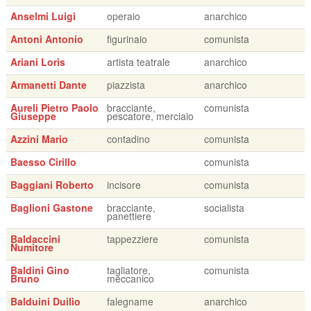
Anselmi Luigi
operaio
anarchico
Antoni Antonio
figurinaio
comunista
Ariani Loris
artista teatrale
anarchico
Armanetti Dante
piazzista
anarchico
Aureli Pietro Paolo
bracciante,
comunista
Giuseppe
pescatore, merciaio
Azzini Mario
contadino
comunista
Baesso Cirillo
comunista
Baggiani Roberto
incisore
comunista
Baglioni Gastone
bracciante,
socialista
panettiere
Baldaccini
tappezziere
comunista
Numitore
Baldini Gino
tagliatore,
comunista
Bruno
meccanico
Balduini Duilio
falegname
anarchico