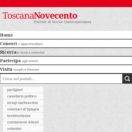
Home
Conosci
e approfondisci
Ricerca
in fonti e materiali
Partecipa
agli eventi
Visita
luoghi e itinerari
partigiani
casellario politico
stragi nazifasciste
volontari di Spagna
testimonianze
combattenti Alleati
volantini