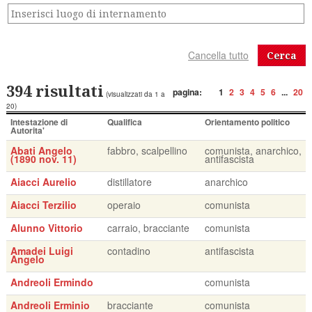
Cerca
394 risultati
pagina:
1
2
3
4
5
6
...
20
(visualizzati da 1 a
20)
Intestazione di
Qualifica
Orientamento politico
Autorita'
Abati Angelo
fabbro, scalpellino
comunista, anarchico,
(1890 nov. 11)
antifascista
Aiacci Aurelio
distillatore
anarchico
Aiacci Terzilio
operaio
comunista
Alunno Vittorio
carraio, bracciante
comunista
Amadei Luigi
contadino
antifascista
Angelo
Andreoli Ermindo
comunista
Andreoli Erminio
bracciante
comunista