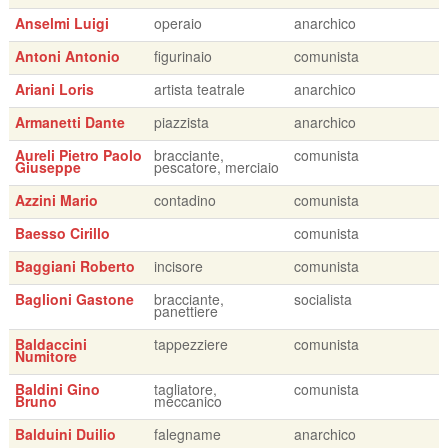
Anselmi Luigi
operaio
anarchico
Antoni Antonio
figurinaio
comunista
Ariani Loris
artista teatrale
anarchico
Armanetti Dante
piazzista
anarchico
Aureli Pietro Paolo
bracciante,
comunista
Giuseppe
pescatore, merciaio
Azzini Mario
contadino
comunista
Baesso Cirillo
comunista
Baggiani Roberto
incisore
comunista
Baglioni Gastone
bracciante,
socialista
panettiere
Baldaccini
tappezziere
comunista
Numitore
Baldini Gino
tagliatore,
comunista
Bruno
meccanico
Balduini Duilio
falegname
anarchico