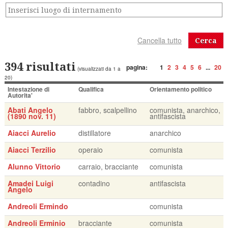
Cerca
394 risultati
pagina:
1
2
3
4
5
6
...
20
(visualizzati da 1 a
20)
Intestazione di
Qualifica
Orientamento politico
Autorita'
Abati Angelo
fabbro, scalpellino
comunista, anarchico,
(1890 nov. 11)
antifascista
Aiacci Aurelio
distillatore
anarchico
Aiacci Terzilio
operaio
comunista
Alunno Vittorio
carraio, bracciante
comunista
Amadei Luigi
contadino
antifascista
Angelo
Andreoli Ermindo
comunista
Andreoli Erminio
bracciante
comunista