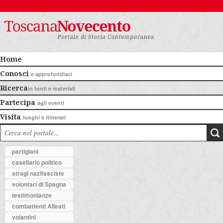
Home
Conosci
e approfondisci
Ricerca
in fonti e materiali
Partecipa
agli eventi
Visita
luoghi e itinerari
partigiani
casellario politico
stragi nazifasciste
volontari di Spagna
testimonianze
combattenti Alleati
volantini