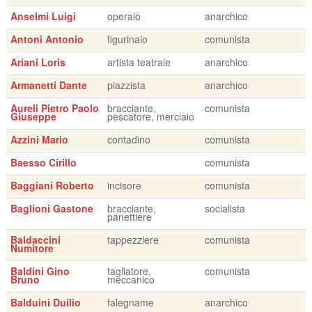
Anselmi Luigi
operaio
anarchico
Antoni Antonio
figurinaio
comunista
Ariani Loris
artista teatrale
anarchico
Armanetti Dante
piazzista
anarchico
Aureli Pietro Paolo
bracciante,
comunista
Giuseppe
pescatore, merciaio
Azzini Mario
contadino
comunista
Baesso Cirillo
comunista
Baggiani Roberto
incisore
comunista
Baglioni Gastone
bracciante,
socialista
panettiere
Baldaccini
tappezziere
comunista
Numitore
Baldini Gino
tagliatore,
comunista
Bruno
meccanico
Balduini Duilio
falegname
anarchico