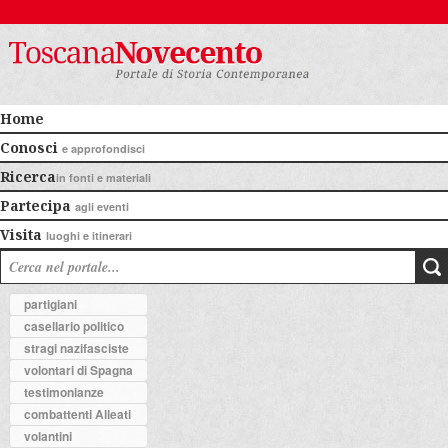
Home
Conosci
e approfondisci
Ricerca
in fonti e materiali
Partecipa
agli eventi
Visita
luoghi e itinerari
partigiani
casellario politico
stragi nazifasciste
volontari di Spagna
testimonianze
combattenti Alleati
volantini