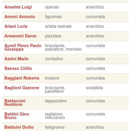
Anselmi Luigi
operaio
anarchico
Antoni Antonio
figurinaio
comunista
Ariani Loris
artista teatrale
anarchico
Armanetti Dante
piazzista
anarchico
Aureli Pietro Paolo
bracciante,
comunista
Giuseppe
pescatore, merciaio
Azzini Mario
contadino
comunista
Baesso Cirillo
comunista
Baggiani Roberto
incisore
comunista
Baglioni Gastone
bracciante,
socialista
panettiere
Baldaccini
tappezziere
comunista
Numitore
Baldini Gino
tagliatore,
comunista
Bruno
meccanico
Balduini Duilio
falegname
anarchico