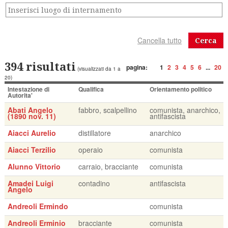
Cerca
394 risultati
pagina:
1
2
3
4
5
6
...
20
(visualizzati da 1 a
20)
Intestazione di
Qualifica
Orientamento politico
Autorita'
Abati Angelo
fabbro, scalpellino
comunista, anarchico,
(1890 nov. 11)
antifascista
Aiacci Aurelio
distillatore
anarchico
Aiacci Terzilio
operaio
comunista
Alunno Vittorio
carraio, bracciante
comunista
Amadei Luigi
contadino
antifascista
Angelo
Andreoli Ermindo
comunista
Andreoli Erminio
bracciante
comunista