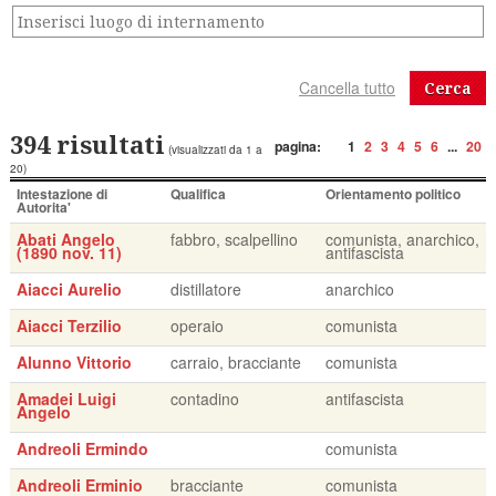
Cerca
394 risultati
pagina:
1
2
3
4
5
6
...
20
(visualizzati da 1 a
20)
Intestazione di
Qualifica
Orientamento politico
Autorita'
Abati Angelo
fabbro, scalpellino
comunista, anarchico,
(1890 nov. 11)
antifascista
Aiacci Aurelio
distillatore
anarchico
Aiacci Terzilio
operaio
comunista
Alunno Vittorio
carraio, bracciante
comunista
Amadei Luigi
contadino
antifascista
Angelo
Andreoli Ermindo
comunista
Andreoli Erminio
bracciante
comunista