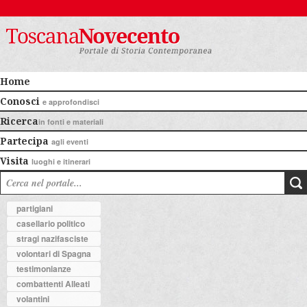
Home
Conosci
e approfondisci
Ricerca
in fonti e materiali
Partecipa
agli eventi
Visita
luoghi e itinerari
partigiani
casellario politico
stragi nazifasciste
volontari di Spagna
testimonianze
combattenti Alleati
volantini