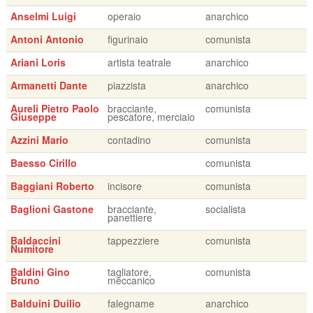
Anselmi Luigi
operaio
anarchico
Antoni Antonio
figurinaio
comunista
Ariani Loris
artista teatrale
anarchico
Armanetti Dante
piazzista
anarchico
Aureli Pietro Paolo
bracciante,
comunista
Giuseppe
pescatore, merciaio
Azzini Mario
contadino
comunista
Baesso Cirillo
comunista
Baggiani Roberto
incisore
comunista
Baglioni Gastone
bracciante,
socialista
panettiere
Baldaccini
tappezziere
comunista
Numitore
Baldini Gino
tagliatore,
comunista
Bruno
meccanico
Balduini Duilio
falegname
anarchico