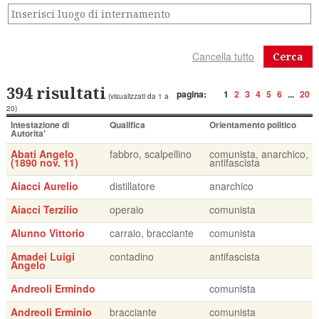
Cerca
394 risultati
pagina:
1
2
3
4
5
6
...
20
(visualizzati da 1 a
20)
Intestazione di
Qualifica
Orientamento politico
Autorita'
Abati Angelo
fabbro, scalpellino
comunista, anarchico,
(1890 nov. 11)
antifascista
Aiacci Aurelio
distillatore
anarchico
Aiacci Terzilio
operaio
comunista
Alunno Vittorio
carraio, bracciante
comunista
Amadei Luigi
contadino
antifascista
Angelo
Andreoli Ermindo
comunista
Andreoli Erminio
bracciante
comunista