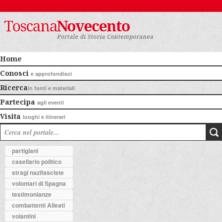
Home
Conosci
e approfondisci
Ricerca
in fonti e materiali
Partecipa
agli eventi
Visita
luoghi e itinerari
partigiani
casellario politico
stragi nazifasciste
volontari di Spagna
testimonianze
combattenti Alleati
volantini