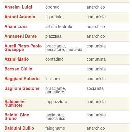
Anselmi Luigi
operaio
anarchico
Antoni Antonio
figurinaio
comunista
Ariani Loris
artista teatrale
anarchico
Armanetti Dante
piazzista
anarchico
Aureli Pietro Paolo
bracciante,
comunista
Giuseppe
pescatore, merciaio
Azzini Mario
contadino
comunista
Baesso Cirillo
comunista
Baggiani Roberto
incisore
comunista
Baglioni Gastone
bracciante,
socialista
panettiere
Baldaccini
tappezziere
comunista
Numitore
Baldini Gino
tagliatore,
comunista
Bruno
meccanico
Balduini Duilio
falegname
anarchico