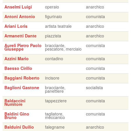
Anselmi Luigi
operaio
anarchico
Antoni Antonio
figurinaio
comunista
Ariani Loris
artista teatrale
anarchico
Armanetti Dante
piazzista
anarchico
Aureli Pietro Paolo
bracciante,
comunista
Giuseppe
pescatore, merciaio
Azzini Mario
contadino
comunista
Baesso Cirillo
comunista
Baggiani Roberto
incisore
comunista
Baglioni Gastone
bracciante,
socialista
panettiere
Baldaccini
tappezziere
comunista
Numitore
Baldini Gino
tagliatore,
comunista
Bruno
meccanico
Balduini Duilio
falegname
anarchico