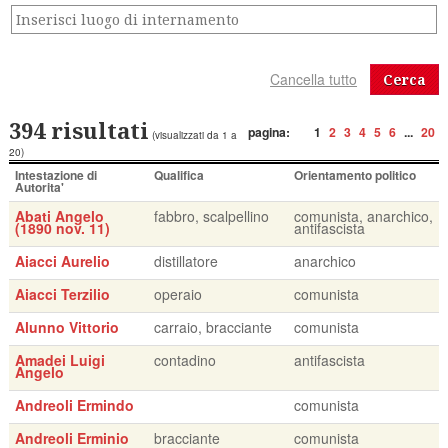
Cerca
394 risultati
pagina:
1
2
3
4
5
6
...
20
(visualizzati da 1 a
20)
Intestazione di
Qualifica
Orientamento politico
Autorita'
Abati Angelo
fabbro, scalpellino
comunista, anarchico,
(1890 nov. 11)
antifascista
Aiacci Aurelio
distillatore
anarchico
Aiacci Terzilio
operaio
comunista
Alunno Vittorio
carraio, bracciante
comunista
Amadei Luigi
contadino
antifascista
Angelo
Andreoli Ermindo
comunista
Andreoli Erminio
bracciante
comunista