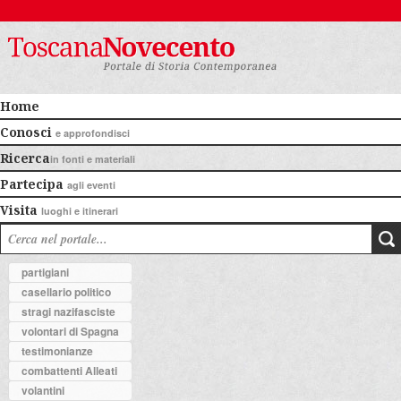
Home
Conosci
e approfondisci
Ricerca
in fonti e materiali
Partecipa
agli eventi
Visita
luoghi e itinerari
partigiani
casellario politico
stragi nazifasciste
volontari di Spagna
testimonianze
combattenti Alleati
volantini