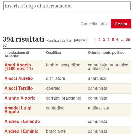
Cerca
394 risultati
pagina:
1
2
3
4
5
6
...
20
(visualizzati da 1 a
20)
Intestazione di
Qualifica
Orientamento politico
Autorita'
Abati Angelo
fabbro, scalpellino
comunista, anarchico,
(1890 nov. 11)
antifascista
Aiacci Aurelio
distillatore
anarchico
Aiacci Terzilio
operaio
comunista
Alunno Vittorio
carraio, bracciante
comunista
Amadei Luigi
contadino
antifascista
Angelo
Andreoli Ermindo
comunista
Andreoli Erminio
bracciante
comunista