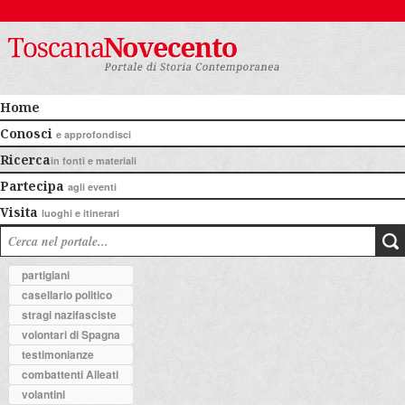
Home
Conosci
e approfondisci
Ricerca
in fonti e materiali
Partecipa
agli eventi
Visita
luoghi e itinerari
partigiani
casellario politico
stragi nazifasciste
volontari di Spagna
testimonianze
combattenti Alleati
volantini