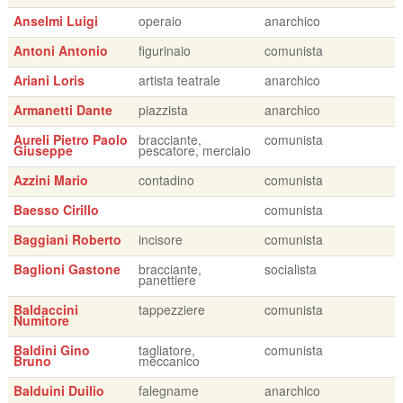
Anselmi Luigi
operaio
anarchico
Antoni Antonio
figurinaio
comunista
Ariani Loris
artista teatrale
anarchico
Armanetti Dante
piazzista
anarchico
Aureli Pietro Paolo
bracciante,
comunista
Giuseppe
pescatore, merciaio
Azzini Mario
contadino
comunista
Baesso Cirillo
comunista
Baggiani Roberto
incisore
comunista
Baglioni Gastone
bracciante,
socialista
panettiere
Baldaccini
tappezziere
comunista
Numitore
Baldini Gino
tagliatore,
comunista
Bruno
meccanico
Balduini Duilio
falegname
anarchico