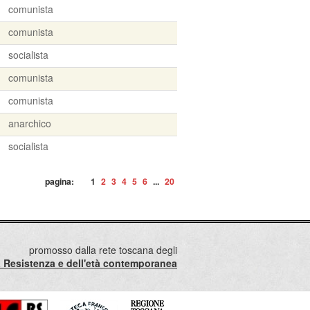
comunista
comunista
socialista
comunista
comunista
anarchico
socialista
pagina:
1
2
3
4
5
6
...
20
promosso dalla rete toscana degli
lla Resistenza e dell'età contemporanea