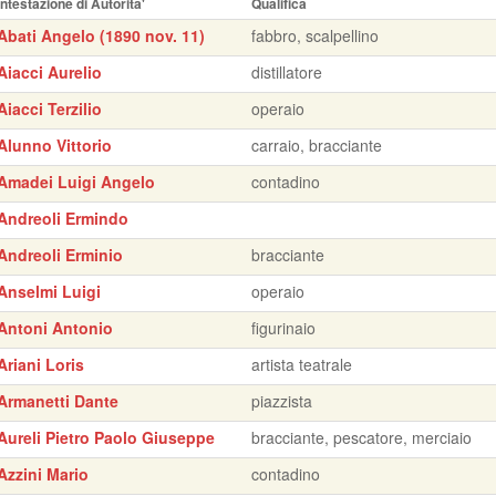
Intestazione di Autorita'
Qualifica
Abati Angelo (1890 nov. 11)
fabbro, scalpellino
Aiacci Aurelio
distillatore
Aiacci Terzilio
operaio
Alunno Vittorio
carraio, bracciante
Amadei Luigi Angelo
contadino
Andreoli Ermindo
Andreoli Erminio
bracciante
Anselmi Luigi
operaio
Antoni Antonio
figurinaio
Ariani Loris
artista teatrale
Armanetti Dante
piazzista
Aureli Pietro Paolo Giuseppe
bracciante, pescatore, merciaio
Azzini Mario
contadino