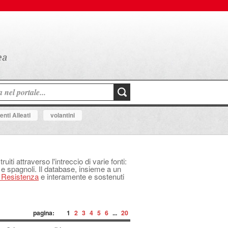
nti Alleati
volantini
uiti attraverso l'intreccio di varie fonti:
 e spagnoli. Il database, insieme a un
a Resistenza
e interamente e sostenuti
pagina:
1
2
3
4
5
6
...
20