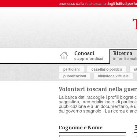
promosso dalla rete toscana degli
Istituti per
ToscanaNovecento Portale di Storia Contemporanea
Conosci
Ricerca
e approfondisci
in fonti e mate
partigiani
casellario politico
s
pubblicazioni
biblioteca virtuale
Volontari toscani nella guer
La banca dati raccoglie i profili biografic
saggistica, memorialistica e, di partico
pubblicazione e a un documentario, è uno 
dal governo spagnolo . La ricerca è anc
Cognome e Nome