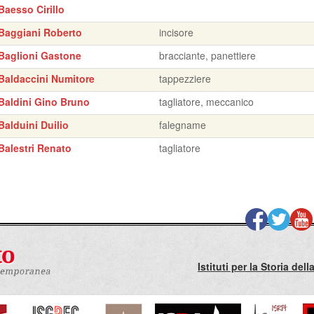
Baesso Cirillo
Baggiani Roberto
incisore
Baglioni Gastone
bracciante, panettiere
Baldaccini Numitore
tappezziere
Baldini Gino Bruno
tagliatore, meccanico
Balduini Duilio
falegname
Balestri Renato
tagliatore
Istituti per la Storia de