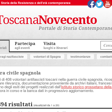
 la Storia della Resistenza e dell'età contemporanea
Partecipa
Visita
riali
agli eventi
luoghi e itinerari
tragi nazifasciste
volontari di Spagna
testimonianze
combatte
ra civile spagnola
i di 408 volontari antifascisti toscani nella guerra civile spagnola, ricostr
lare rilevanza, documentazione proveniente da archivi italiani, francesi
degli esiti dei progetti realizzati dall'
Istituto storico grossetano dell
ora in corso e la banca dati in progressivo aggiornamento.
394 risultati
(visualizzati da 1 a 20)