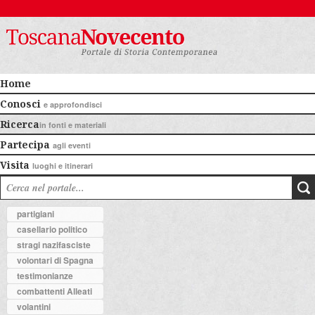
Home
Conosci
e approfondisci
Ricerca
in fonti e materiali
Partecipa
agli eventi
Visita
luoghi e itinerari
partigiani
casellario politico
stragi nazifasciste
volontari di Spagna
testimonianze
combattenti Alleati
volantini