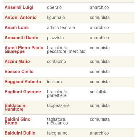
Anselmi Luigi
operaio
anarchico
Antoni Antonio
figurinaio
comunista
Ariani Loris
artista teatrale
anarchico
Armanetti Dante
piazzista
anarchico
Aureli Pietro Paolo
bracciante,
comunista
Giuseppe
pescatore, merciaio
Azzini Mario
contadino
comunista
Baesso Cirillo
comunista
Baggiani Roberto
incisore
comunista
Baglioni Gastone
bracciante,
socialista
panettiere
Baldaccini
tappezziere
comunista
Numitore
Baldini Gino
tagliatore,
comunista
Bruno
meccanico
Balduini Duilio
falegname
anarchico