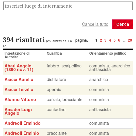
Cerca
394 risultati
pagina:
1
2
3
4
5
6
...
20
(visualizzati da 1 a
20)
Intestazione di
Qualifica
Orientamento politico
Autorita'
Abati Angelo
fabbro, scalpellino
comunista, anarchico,
(1890 nov. 11)
antifascista
Aiacci Aurelio
distillatore
anarchico
Aiacci Terzilio
operaio
comunista
Alunno Vittorio
carraio, bracciante
comunista
Amadei Luigi
contadino
antifascista
Angelo
Andreoli Ermindo
comunista
Andreoli Erminio
bracciante
comunista