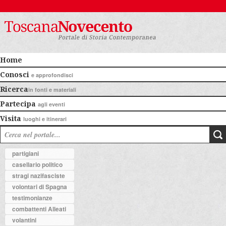
Home
Conosci
e approfondisci
Ricerca
in fonti e materiali
Partecipa
agli eventi
Visita
luoghi e itinerari
partigiani
casellario politico
stragi nazifasciste
volontari di Spagna
testimonianze
combattenti Alleati
volantini