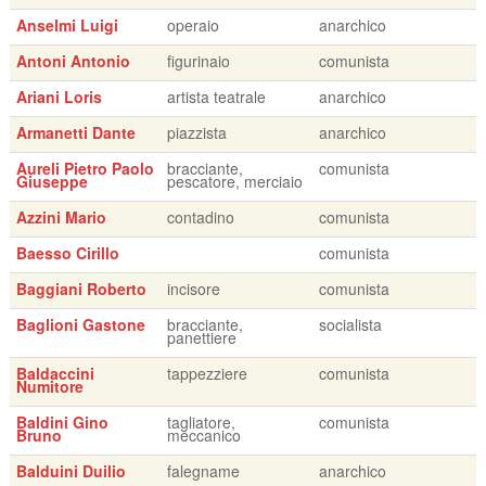
Anselmi Luigi
operaio
anarchico
Antoni Antonio
figurinaio
comunista
Ariani Loris
artista teatrale
anarchico
Armanetti Dante
piazzista
anarchico
Aureli Pietro Paolo
bracciante,
comunista
Giuseppe
pescatore, merciaio
Azzini Mario
contadino
comunista
Baesso Cirillo
comunista
Baggiani Roberto
incisore
comunista
Baglioni Gastone
bracciante,
socialista
panettiere
Baldaccini
tappezziere
comunista
Numitore
Baldini Gino
tagliatore,
comunista
Bruno
meccanico
Balduini Duilio
falegname
anarchico