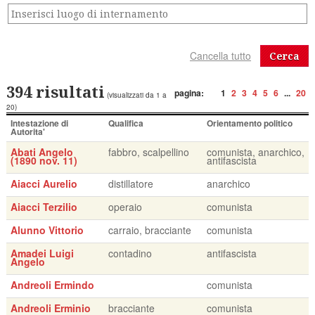
Cerca
394 risultati
pagina:
1
2
3
4
5
6
...
20
(visualizzati da 1 a
20)
Intestazione di
Qualifica
Orientamento politico
Autorita'
Abati Angelo
fabbro, scalpellino
comunista, anarchico,
(1890 nov. 11)
antifascista
Aiacci Aurelio
distillatore
anarchico
Aiacci Terzilio
operaio
comunista
Alunno Vittorio
carraio, bracciante
comunista
Amadei Luigi
contadino
antifascista
Angelo
Andreoli Ermindo
comunista
Andreoli Erminio
bracciante
comunista