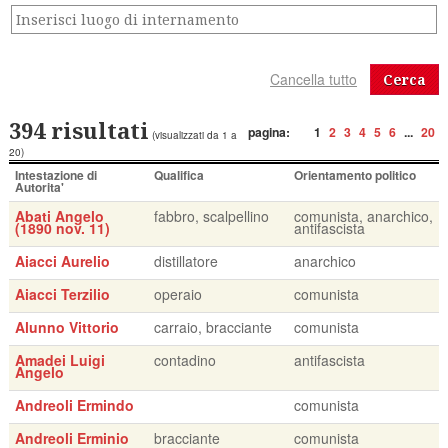
Cerca
394 risultati
pagina:
1
2
3
4
5
6
...
20
(visualizzati da 1 a
20)
Intestazione di
Qualifica
Orientamento politico
Autorita'
Abati Angelo
fabbro, scalpellino
comunista, anarchico,
(1890 nov. 11)
antifascista
Aiacci Aurelio
distillatore
anarchico
Aiacci Terzilio
operaio
comunista
Alunno Vittorio
carraio, bracciante
comunista
Amadei Luigi
contadino
antifascista
Angelo
Andreoli Ermindo
comunista
Andreoli Erminio
bracciante
comunista