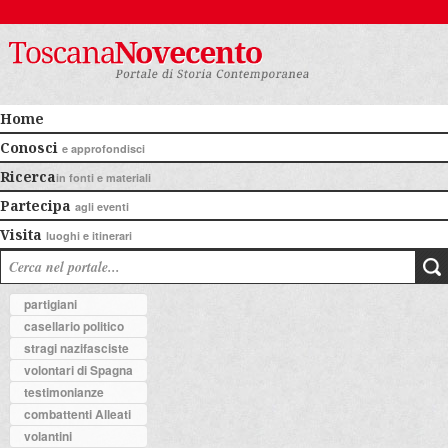
Home
Conosci
e approfondisci
Ricerca
in fonti e materiali
Partecipa
agli eventi
Visita
luoghi e itinerari
partigiani
casellario politico
stragi nazifasciste
volontari di Spagna
testimonianze
combattenti Alleati
volantini