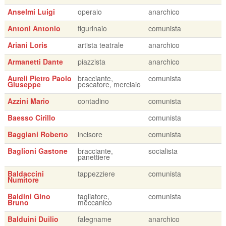
Anselmi Luigi
operaio
anarchico
Antoni Antonio
figurinaio
comunista
Ariani Loris
artista teatrale
anarchico
Armanetti Dante
piazzista
anarchico
Aureli Pietro Paolo
bracciante,
comunista
Giuseppe
pescatore, merciaio
Azzini Mario
contadino
comunista
Baesso Cirillo
comunista
Baggiani Roberto
incisore
comunista
Baglioni Gastone
bracciante,
socialista
panettiere
Baldaccini
tappezziere
comunista
Numitore
Baldini Gino
tagliatore,
comunista
Bruno
meccanico
Balduini Duilio
falegname
anarchico