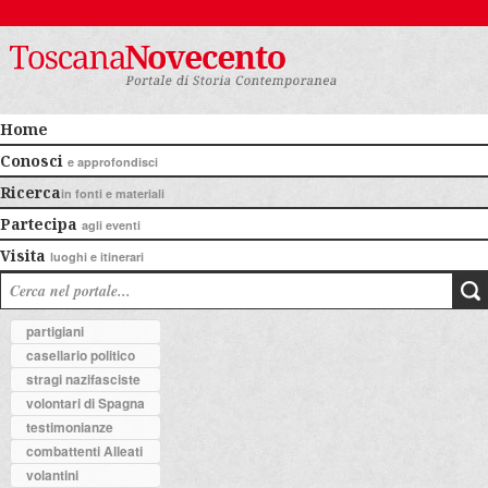
Home
Conosci
e approfondisci
Ricerca
in fonti e materiali
Partecipa
agli eventi
Visita
luoghi e itinerari
partigiani
casellario politico
stragi nazifasciste
volontari di Spagna
testimonianze
combattenti Alleati
volantini