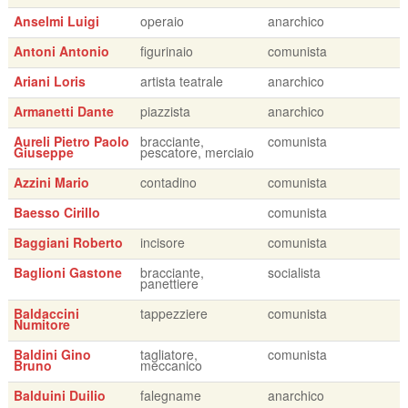
Anselmi Luigi
operaio
anarchico
Antoni Antonio
figurinaio
comunista
Ariani Loris
artista teatrale
anarchico
Armanetti Dante
piazzista
anarchico
Aureli Pietro Paolo
bracciante,
comunista
Giuseppe
pescatore, merciaio
Azzini Mario
contadino
comunista
Baesso Cirillo
comunista
Baggiani Roberto
incisore
comunista
Baglioni Gastone
bracciante,
socialista
panettiere
Baldaccini
tappezziere
comunista
Numitore
Baldini Gino
tagliatore,
comunista
Bruno
meccanico
Balduini Duilio
falegname
anarchico