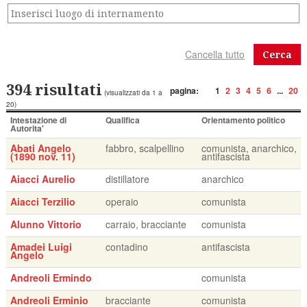
Cerca
394 risultati
pagina:
1
2
3
4
5
6
...
20
(visualizzati da 1 a
20)
Intestazione di
Qualifica
Orientamento politico
Autorita'
Abati Angelo
fabbro, scalpellino
comunista, anarchico,
(1890 nov. 11)
antifascista
Aiacci Aurelio
distillatore
anarchico
Aiacci Terzilio
operaio
comunista
Alunno Vittorio
carraio, bracciante
comunista
Amadei Luigi
contadino
antifascista
Angelo
Andreoli Ermindo
comunista
Andreoli Erminio
bracciante
comunista