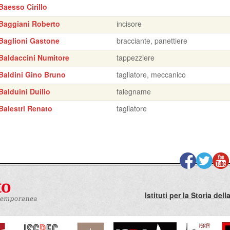
Baesso Cirillo
Baggiani Roberto
incisore
Baglioni Gastone
bracciante, panettiere
Baldaccini Numitore
tappezziere
Baldini Gino Bruno
tagliatore, meccanico
Balduini Duilio
falegname
Balestri Renato
tagliatore
Istituti per la Storia de