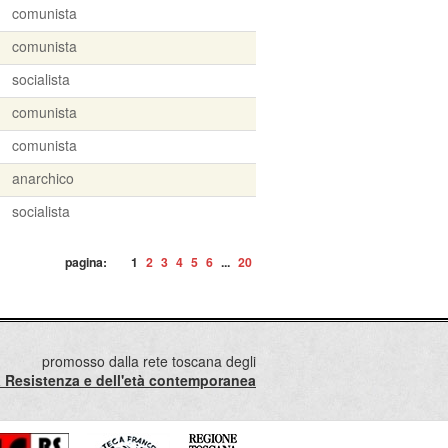
comunista
comunista
socialista
comunista
comunista
anarchico
socialista
pagina:
1
2
3
4
5
6
...
20
promosso dalla rete toscana degli
lla Resistenza e dell'età contemporanea