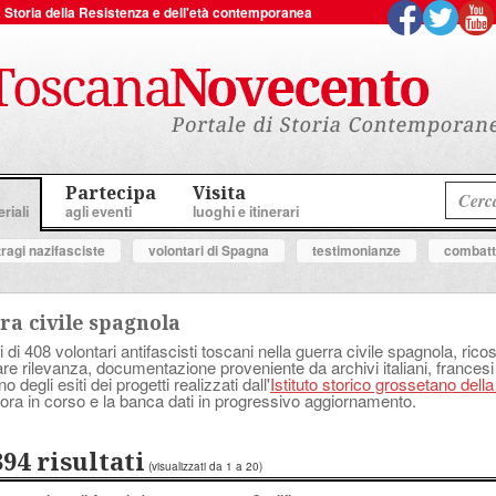
 la Storia della Resistenza e dell'età contemporanea
Partecipa
Visita
riali
agli eventi
luoghi e itinerari
tragi nazifasciste
volontari di Spagna
testimonianze
combatte
ra civile spagnola
i di 408 volontari antifascisti toscani nella guerra civile spagnola, ricostr
lare rilevanza, documentazione proveniente da archivi italiani, francesi
degli esiti dei progetti realizzati dall'
Istituto storico grossetano dell
ora in corso e la banca dati in progressivo aggiornamento.
394 risultati
(visualizzati da 1 a 20)