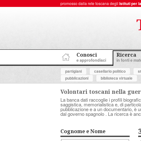
promosso dalla rete toscana degli
Istituti per
ToscanaNovecento Portale di Storia Contemporanea
Conosci
Ricerca
e approfondisci
in fonti e mate
partigiani
casellario politico
s
pubblicazioni
biblioteca virtuale
Volontari toscani nella guer
La banca dati raccoglie i profili biografic
saggistica, memorialistica e, di partico
pubblicazione e a un documentario, è uno 
dal governo spagnolo . La ricerca è anc
Cognome e Nome