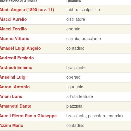
Intestazione di Autorita'
Qualifica
Abati Angelo (1890 nov. 11)
fabbro, scalpellino
Aiacci Aurelio
distillatore
Aiacci Terzilio
operaio
Alunno Vittorio
carraio, bracciante
Amadei Luigi Angelo
contadino
Andreoli Ermindo
Andreoli Erminio
bracciante
Anselmi Luigi
operaio
Antoni Antonio
figurinaio
Ariani Loris
artista teatrale
Armanetti Dante
piazzista
Aureli Pietro Paolo Giuseppe
bracciante, pescatore, merciaio
Azzini Mario
contadino