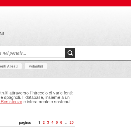
nti Alleati
volantini
uiti attraverso l'intreccio di varie fonti:
 e spagnoli. Il database, insieme a un
a Resistenza
e interamente e sostenuti
pagina:
1
2
3
4
5
6
...
20