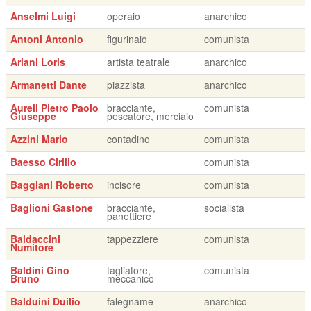
Anselmi Luigi
operaio
anarchico
Antoni Antonio
figurinaio
comunista
Ariani Loris
artista teatrale
anarchico
Armanetti Dante
piazzista
anarchico
Aureli Pietro Paolo
bracciante,
comunista
Giuseppe
pescatore, merciaio
Azzini Mario
contadino
comunista
Baesso Cirillo
comunista
Baggiani Roberto
incisore
comunista
Baglioni Gastone
bracciante,
socialista
panettiere
Baldaccini
tappezziere
comunista
Numitore
Baldini Gino
tagliatore,
comunista
Bruno
meccanico
Balduini Duilio
falegname
anarchico