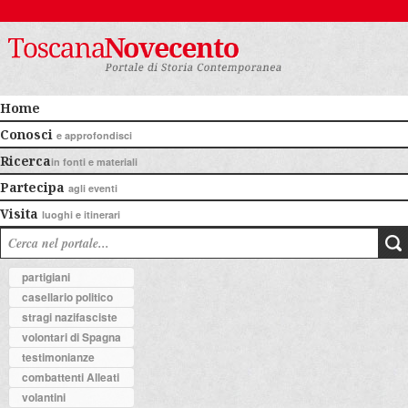
Home
Conosci
e approfondisci
Ricerca
in fonti e materiali
Partecipa
agli eventi
Visita
luoghi e itinerari
partigiani
casellario politico
stragi nazifasciste
volontari di Spagna
testimonianze
combattenti Alleati
volantini