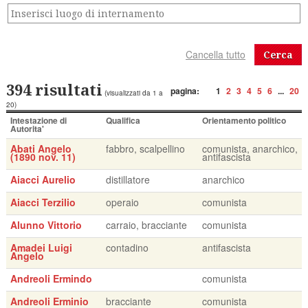
Cerca
394 risultati
pagina:
1
2
3
4
5
6
...
20
(visualizzati da 1 a
20)
Intestazione di
Qualifica
Orientamento politico
Autorita'
Abati Angelo
fabbro, scalpellino
comunista, anarchico,
(1890 nov. 11)
antifascista
Aiacci Aurelio
distillatore
anarchico
Aiacci Terzilio
operaio
comunista
Alunno Vittorio
carraio, bracciante
comunista
Amadei Luigi
contadino
antifascista
Angelo
Andreoli Ermindo
comunista
Andreoli Erminio
bracciante
comunista