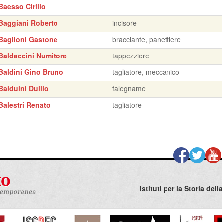
Baesso Cirillo
Baggiani Roberto
incisore
Baglioni Gastone
bracciante, panettiere
Baldaccini Numitore
tappezziere
Baldini Gino Bruno
tagliatore, meccanico
Balduini Duilio
falegname
Balestri Renato
tagliatore
Istituti per la Storia de