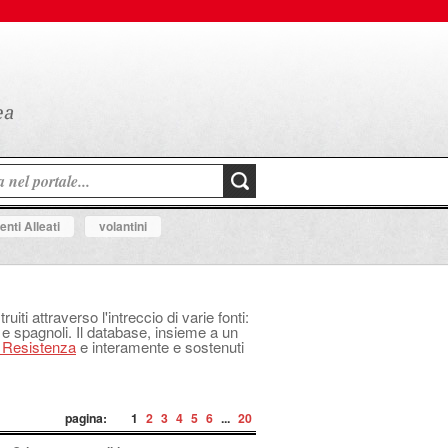
nti Alleati
volantini
uiti attraverso l'intreccio di varie fonti:
 e spagnoli. Il database, insieme a un
a Resistenza
e interamente e sostenuti
pagina:
1
2
3
4
5
6
...
20