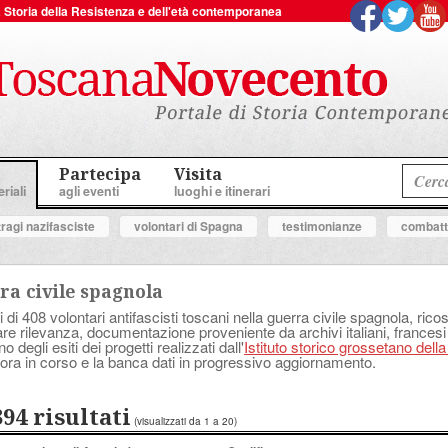
 la Storia della Resistenza e dell'età contemporanea
Partecipa
Visita
riali
agli eventi
luoghi e itinerari
tragi nazifasciste
volontari di Spagna
testimonianze
combatte
ra civile spagnola
i di 408 volontari antifascisti toscani nella guerra civile spagnola, ricostr
lare rilevanza, documentazione proveniente da archivi italiani, francesi
degli esiti dei progetti realizzati dall'
Istituto storico grossetano dell
ora in corso e la banca dati in progressivo aggiornamento.
394 risultati
(visualizzati da 1 a 20)