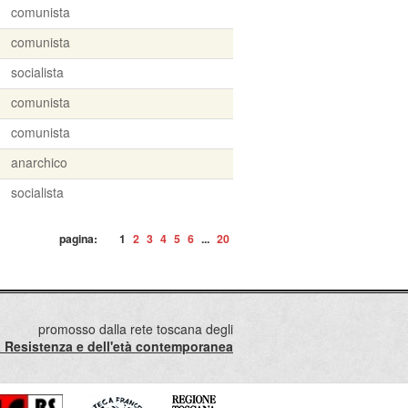
comunista
comunista
socialista
comunista
comunista
anarchico
socialista
pagina:
1
2
3
4
5
6
...
20
promosso dalla rete toscana degli
lla Resistenza e dell'età contemporanea