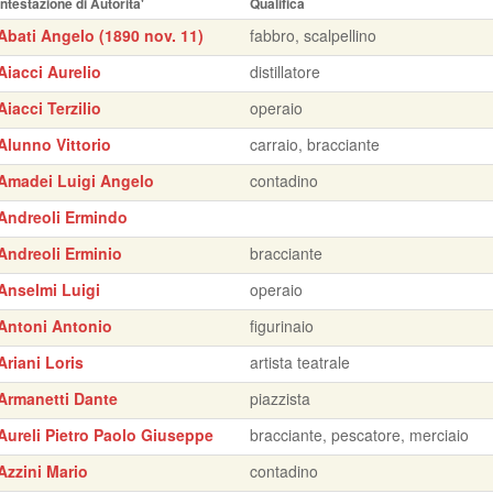
Intestazione di Autorita'
Qualifica
Abati Angelo (1890 nov. 11)
fabbro, scalpellino
Aiacci Aurelio
distillatore
Aiacci Terzilio
operaio
Alunno Vittorio
carraio, bracciante
Amadei Luigi Angelo
contadino
Andreoli Ermindo
Andreoli Erminio
bracciante
Anselmi Luigi
operaio
Antoni Antonio
figurinaio
Ariani Loris
artista teatrale
Armanetti Dante
piazzista
Aureli Pietro Paolo Giuseppe
bracciante, pescatore, merciaio
Azzini Mario
contadino