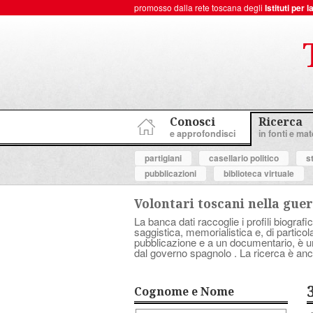
promosso dalla rete toscana degli
Istituti per
ToscanaNovecento Portale di Storia Contemporanea
Conosci
Ricerca
e approfondisci
in fonti e mate
partigiani
casellario politico
s
pubblicazioni
biblioteca virtuale
Volontari toscani nella guer
La banca dati raccoglie i profili biografic
saggistica, memorialistica e, di partico
pubblicazione e a un documentario, è uno 
dal governo spagnolo . La ricerca è anc
Cognome e Nome