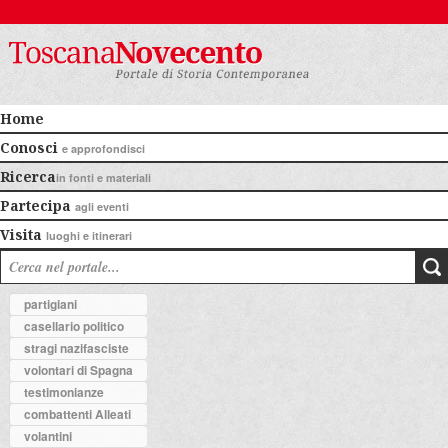
Home
Conosci
e approfondisci
Ricerca
in fonti e materiali
Partecipa
agli eventi
Visita
luoghi e itinerari
partigiani
casellario politico
stragi nazifasciste
volontari di Spagna
testimonianze
combattenti Alleati
volantini