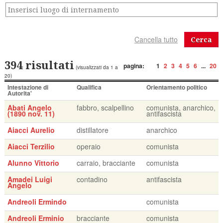
Cerca
394 risultati
pagina:
1
2
3
4
5
6
...
20
(visualizzati da 1 a
20)
Intestazione di
Qualifica
Orientamento politico
Autorita'
Abati Angelo
fabbro, scalpellino
comunista, anarchico,
(1890 nov. 11)
antifascista
Aiacci Aurelio
distillatore
anarchico
Aiacci Terzilio
operaio
comunista
Alunno Vittorio
carraio, bracciante
comunista
Amadei Luigi
contadino
antifascista
Angelo
Andreoli Ermindo
comunista
Andreoli Erminio
bracciante
comunista