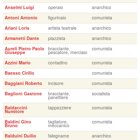
Anselmi Luigi
operaio
anarchico
Antoni Antonio
figurinaio
comunista
Ariani Loris
artista teatrale
anarchico
Armanetti Dante
piazzista
anarchico
Aureli Pietro Paolo
bracciante,
comunista
Giuseppe
pescatore, merciaio
Azzini Mario
contadino
comunista
Baesso Cirillo
comunista
Baggiani Roberto
incisore
comunista
Baglioni Gastone
bracciante,
socialista
panettiere
Baldaccini
tappezziere
comunista
Numitore
Baldini Gino
tagliatore,
comunista
Bruno
meccanico
Balduini Duilio
falegname
anarchico