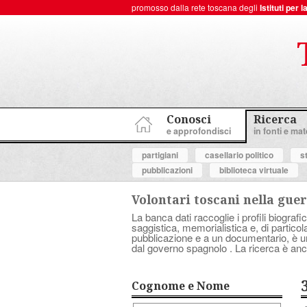
promosso dalla rete toscana degli
Istituti per
ToscanaNovecento Portale di Storia Contemporanea
Conosci
Ricerca
e approfondisci
in fonti e mate
partigiani
casellario politico
s
pubblicazioni
biblioteca virtuale
Volontari toscani nella guer
La banca dati raccoglie i profili biografic
saggistica, memorialistica e, di partico
pubblicazione e a un documentario, è uno 
dal governo spagnolo . La ricerca è anc
Cognome e Nome