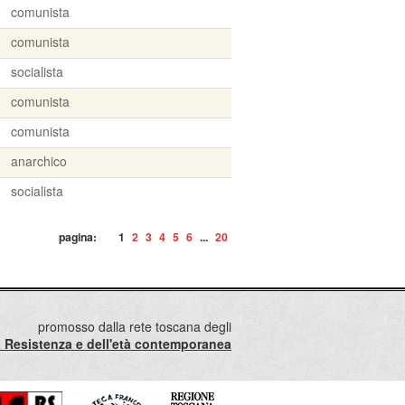
comunista
comunista
socialista
comunista
comunista
anarchico
socialista
pagina:
1
2
3
4
5
6
...
20
promosso dalla rete toscana degli
lla Resistenza e dell'età contemporanea