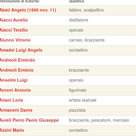
Intestazione di Autorita'
Qualifica
Abati Angelo (1890 nov. 11)
fabbro, scalpellino
Aiacci Aurelio
distillatore
Aiacci Terzilio
operaio
Alunno Vittorio
carraio, bracciante
Amadei Luigi Angelo
contadino
Andreoli Ermindo
Andreoli Erminio
bracciante
Anselmi Luigi
operaio
Antoni Antonio
figurinaio
Ariani Loris
artista teatrale
Armanetti Dante
piazzista
Aureli Pietro Paolo Giuseppe
bracciante, pescatore, merciaio
Azzini Mario
contadino