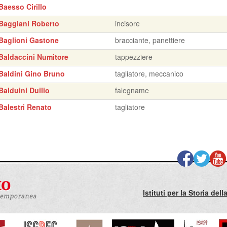
Baesso Cirillo
Baggiani Roberto
incisore
Baglioni Gastone
bracciante, panettiere
Baldaccini Numitore
tappezziere
Baldini Gino Bruno
tagliatore, meccanico
Balduini Duilio
falegname
Balestri Renato
tagliatore
Istituti per la Storia de