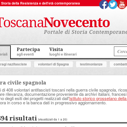
 la Storia della Resistenza e dell'età contemporanea
Partecipa
Visita
riali
agli eventi
luoghi e itinerari
tragi nazifasciste
volontari di Spagna
testimonianze
combatte
ra civile spagnola
i di 408 volontari antifascisti toscani nella guerra civile spagnola, ricostr
lare rilevanza, documentazione proveniente da archivi italiani, francesi
degli esiti dei progetti realizzati dall'
Istituto storico grossetano dell
ora in corso e la banca dati in progressivo aggiornamento.
394 risultati
(visualizzati da 1 a 20)