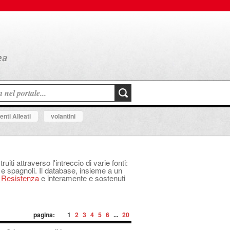
nti Alleati
volantini
uiti attraverso l'intreccio di varie fonti:
 e spagnoli. Il database, insieme a un
a Resistenza
e interamente e sostenuti
pagina:
1
2
3
4
5
6
...
20