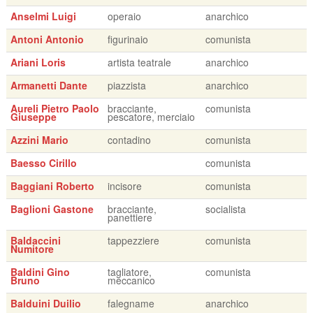
Anselmi Luigi
operaio
anarchico
Antoni Antonio
figurinaio
comunista
Ariani Loris
artista teatrale
anarchico
Armanetti Dante
piazzista
anarchico
Aureli Pietro Paolo
bracciante,
comunista
Giuseppe
pescatore, merciaio
Azzini Mario
contadino
comunista
Baesso Cirillo
comunista
Baggiani Roberto
incisore
comunista
Baglioni Gastone
bracciante,
socialista
panettiere
Baldaccini
tappezziere
comunista
Numitore
Baldini Gino
tagliatore,
comunista
Bruno
meccanico
Balduini Duilio
falegname
anarchico