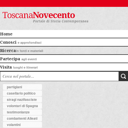
Home
Conosci
e approfondisci
Ricerca
in fonti e materiali
Partecipa
agli eventi
Visita
luoghi e itinerari
partigiani
casellario politico
stragi nazifasciste
volontari di Spagna
testimonianze
combattenti Alleati
volantini