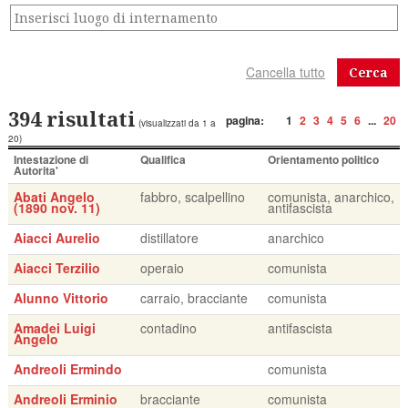
Cerca
394 risultati
pagina:
1
2
3
4
5
6
...
20
(visualizzati da 1 a
20)
Intestazione di
Qualifica
Orientamento politico
Autorita'
Abati Angelo
fabbro, scalpellino
comunista, anarchico,
(1890 nov. 11)
antifascista
Aiacci Aurelio
distillatore
anarchico
Aiacci Terzilio
operaio
comunista
Alunno Vittorio
carraio, bracciante
comunista
Amadei Luigi
contadino
antifascista
Angelo
Andreoli Ermindo
comunista
Andreoli Erminio
bracciante
comunista