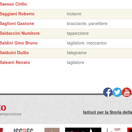
Baesso Cirillo
Baggiani Roberto
incisore
Baglioni Gastone
bracciante, panettiere
Baldaccini Numitore
tappezziere
Baldini Gino Bruno
tagliatore, meccanico
Balduini Duilio
falegname
Balestri Renato
tagliatore
Istituti per la Storia de