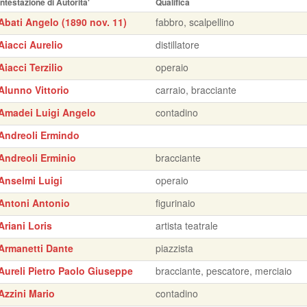
Intestazione di Autorita'
Qualifica
Abati Angelo (1890 nov. 11)
fabbro, scalpellino
Aiacci Aurelio
distillatore
Aiacci Terzilio
operaio
Alunno Vittorio
carraio, bracciante
Amadei Luigi Angelo
contadino
Andreoli Ermindo
Andreoli Erminio
bracciante
Anselmi Luigi
operaio
Antoni Antonio
figurinaio
Ariani Loris
artista teatrale
Armanetti Dante
piazzista
Aureli Pietro Paolo Giuseppe
bracciante, pescatore, merciaio
Azzini Mario
contadino