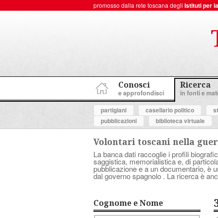
promosso dalla rete toscana degli
Istituti per
ToscanaNovecento Portale di Storia Contemporanea
Conosci
Ricerca
e approfondisci
in fonti e mate
partigiani
casellario politico
s
pubblicazioni
biblioteca virtuale
Volontari toscani nella guer
La banca dati raccoglie i profili biografic
saggistica, memorialistica e, di partico
pubblicazione e a un documentario, è uno 
dal governo spagnolo . La ricerca è anc
Cognome e Nome