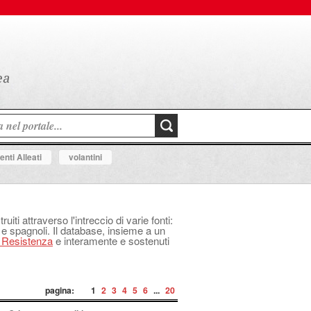
nti Alleati
volantini
uiti attraverso l'intreccio di varie fonti:
 e spagnoli. Il database, insieme a un
a Resistenza
e interamente e sostenuti
pagina:
1
2
3
4
5
6
...
20