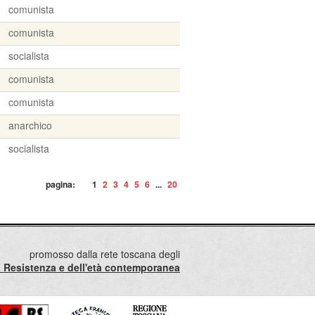
comunista
comunista
socialista
comunista
comunista
anarchico
socialista
pagina:
1
2
3
4
5
6
...
20
promosso dalla rete toscana degli
lla Resistenza e dell'età contemporanea