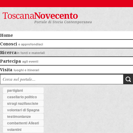
Home
Conosci
e approfondisci
Ricerca
in fonti e materiali
Partecipa
agli eventi
Visita
luoghi e itinerari
partigiani
casellario politico
stragi nazifasciste
volontari di Spagna
testimonianze
combattenti Alleati
volantini