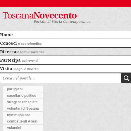
Home
Conosci
e approfondisci
Ricerca
in fonti e materiali
Partecipa
agli eventi
Visita
luoghi e itinerari
partigiani
casellario politico
stragi nazifasciste
volontari di Spagna
testimonianze
combattenti Alleati
volantini