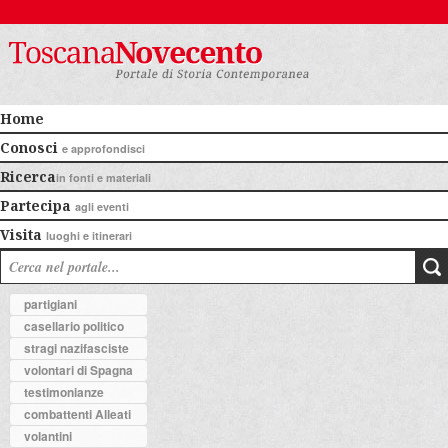
Home
Conosci
e approfondisci
Ricerca
in fonti e materiali
Partecipa
agli eventi
Visita
luoghi e itinerari
partigiani
casellario politico
stragi nazifasciste
volontari di Spagna
testimonianze
combattenti Alleati
volantini