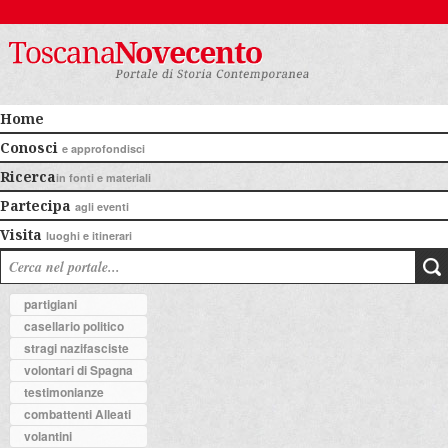
Home
Conosci
e approfondisci
Ricerca
in fonti e materiali
Partecipa
agli eventi
Visita
luoghi e itinerari
partigiani
casellario politico
stragi nazifasciste
volontari di Spagna
testimonianze
combattenti Alleati
volantini