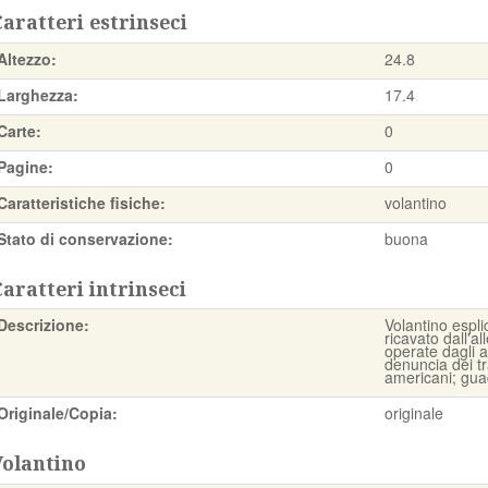
aratteri estrinseci
Altezzo:
24.8
Larghezza:
17.4
Carte:
0
Pagine:
0
Caratteristiche fisiche:
volantino
Stato di conservazione:
buona
aratteri intrinseci
Descrizione:
Volantino espli
ricavato dall'a
operate dagli a
denuncia dei tra
americani; gua
Originale/Copia:
originale
Volantino