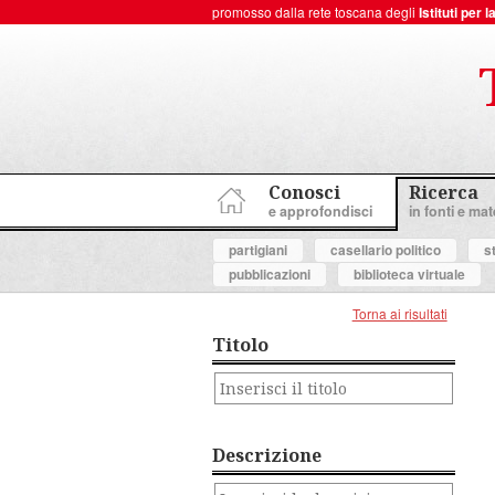
promosso dalla rete toscana degli
Istituti per
ToscanaNovecento Portale di Storia Contemporanea
Conosci
Ricerca
e approfondisci
in fonti e mate
partigiani
casellario politico
s
pubblicazioni
biblioteca virtuale
Torna ai risultati
Titolo
Descrizione