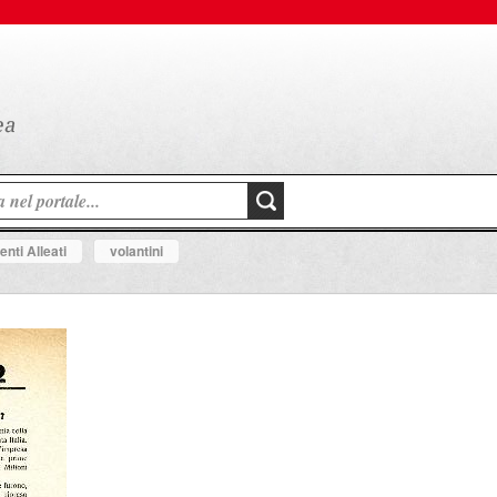
nti Alleati
volantini