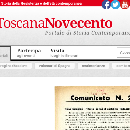
 la Storia della Resistenza e dell'età contemporanea
Partecipa
Visita
riali
agli eventi
luoghi e itinerari
tragi nazifasciste
volontari di Spagna
testimonianze
combatte