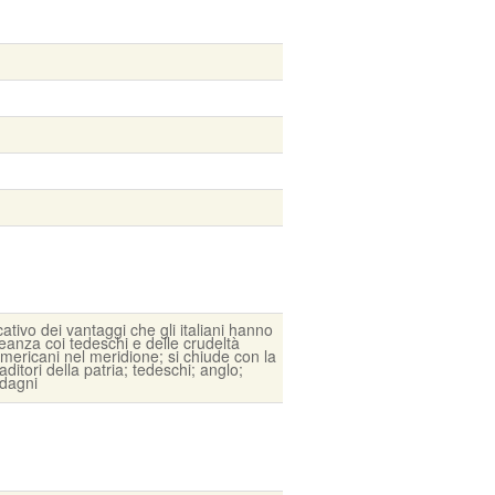
cativo dei vantaggi che gli italiani hanno
lleanza coi tedeschi e delle crudeltà
mericani nel meridione; si chiude con la
ditori della patria; tedeschi; anglo;
dagni