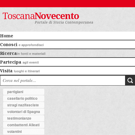
Home
Conosci
e approfondisci
Ricerca
in fonti e materiali
Partecipa
agli eventi
Visita
luoghi e itinerari
partigiani
casellario politico
stragi nazifasciste
volontari di Spagna
testimonianze
combattenti Alleati
volantini