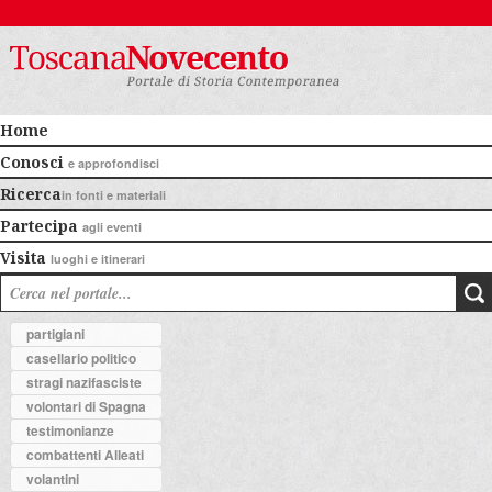
Home
Conosci
e approfondisci
Ricerca
in fonti e materiali
Partecipa
agli eventi
Visita
luoghi e itinerari
partigiani
casellario politico
stragi nazifasciste
volontari di Spagna
testimonianze
combattenti Alleati
volantini