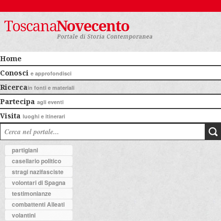
Home
Conosci
e approfondisci
Ricerca
in fonti e materiali
Partecipa
agli eventi
Visita
luoghi e itinerari
partigiani
casellario politico
stragi nazifasciste
volontari di Spagna
testimonianze
combattenti Alleati
volantini