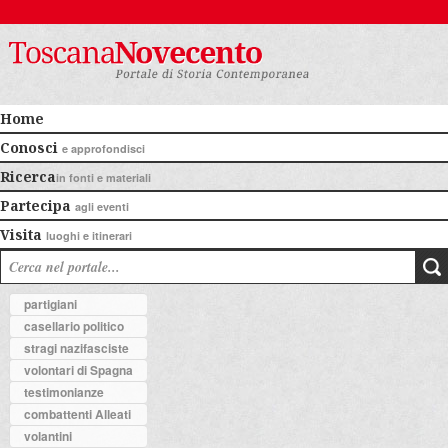
Home
Conosci
e approfondisci
Ricerca
in fonti e materiali
Partecipa
agli eventi
Visita
luoghi e itinerari
partigiani
casellario politico
stragi nazifasciste
volontari di Spagna
testimonianze
combattenti Alleati
volantini