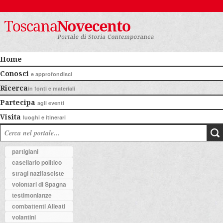
Home
Conosci
e approfondisci
Ricerca
in fonti e materiali
Partecipa
agli eventi
Visita
luoghi e itinerari
partigiani
casellario politico
stragi nazifasciste
volontari di Spagna
testimonianze
combattenti Alleati
volantini