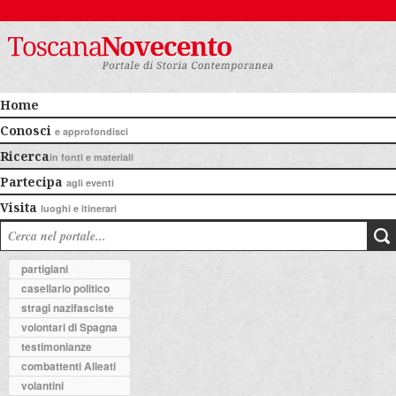
Home
Conosci
e approfondisci
Ricerca
in fonti e materiali
Partecipa
agli eventi
Visita
luoghi e itinerari
partigiani
casellario politico
stragi nazifasciste
volontari di Spagna
testimonianze
combattenti Alleati
volantini