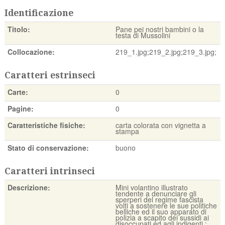
Identificazione
Titolo:
Pane pei nostri bambini o la
testa di Mussolini
Collocazione:
219_1.jpg;219_2.jpg;219_3.jpg;
Caratteri estrinseci
Carte:
0
Pagine:
0
Caratteristiche fisiche:
carta colorata con vignetta a
stampa
Stato di conservazione:
buono
Caratteri intrinseci
Descrizione:
Mini volantino illustrato
tendente a denunciare gli
sperperi del regime fascista
volti a sostenere le sue politiche
belliche ed il suo apparato di
polizia a scapito dei sussidi ai
disoccupati ed agli indigenti.;