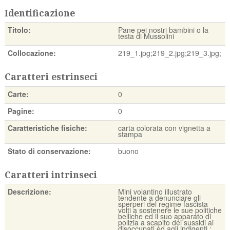
Identificazione
Titolo:
Pane pei nostri bambini o la
testa di Mussolini
Collocazione:
219_1.jpg;219_2.jpg;219_3.jpg;
Caratteri estrinseci
Carte:
0
Pagine:
0
Caratteristiche fisiche:
carta colorata con vignetta a
stampa
Stato di conservazione:
buono
Caratteri intrinseci
Descrizione:
Mini volantino illustrato
tendente a denunciare gli
sperperi del regime fascista
volti a sostenere le sue politiche
belliche ed il suo apparato di
polizia a scapito dei sussidi ai
disoccupati ed agli indigenti.;