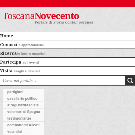
Home
Conosci
e approfondisci
Ricerca
in fonti e materiali
Partecipa
agli eventi
Visita
luoghi e itinerari
partigiani
casellario politico
stragi nazifasciste
volontari di Spagna
testimonianze
combattenti Alleati
volantini