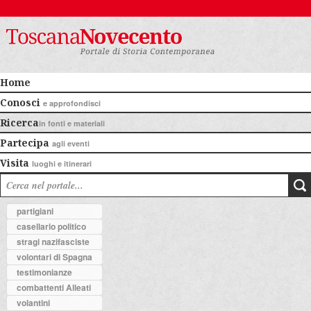
Home
Conosci
e approfondisci
Ricerca
in fonti e materiali
Partecipa
agli eventi
Visita
luoghi e itinerari
partigiani
casellario politico
stragi nazifasciste
volontari di Spagna
testimonianze
combattenti Alleati
volantini