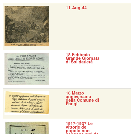
11-Aug-44
18 Febbraio
Grande Giornata
di Solidarietà
18 Marzo
anniversario
della Comune di
Parigi
1917-1937 Le
vittorie del
popolo non