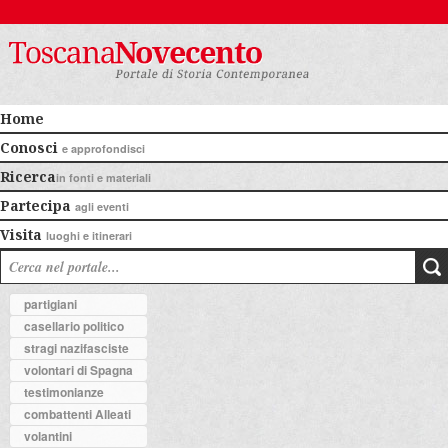
Home
Conosci
e approfondisci
Ricerca
in fonti e materiali
Partecipa
agli eventi
Visita
luoghi e itinerari
partigiani
casellario politico
stragi nazifasciste
volontari di Spagna
testimonianze
combattenti Alleati
volantini