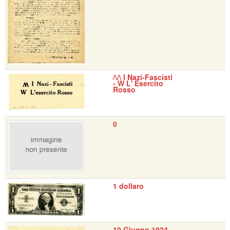
/\/\ I Nazi-Fascisti
- W L' Esercito
Rosso
0
1 dollaro
10 Giugno 1924 -