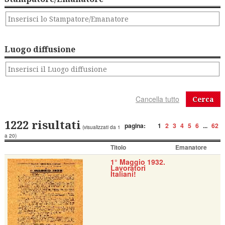
Luogo diffusione
Cerca
1222 risultati
pagina:
1
2
3
4
5
6
...
62
(visualizzati da 1
a 20)
Titolo
Emanatore
1° Maggio 1932.
Lavoratori
Italiani!