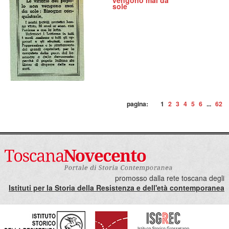
vengono mai da
sole
pagina:
1
2
3
4
5
6
...
62
promosso dalla rete toscana degli
Istituti per la Storia della Resistenza e dell'età contemporanea