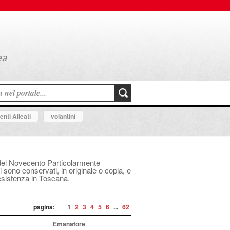
nti Alleati
volantini
le del Novecento Particolarmente
i sono conservati, in originale o copia, e
Resistenza in Toscana.
pagina:
1
2
3
4
5
6
...
62
Emanatore