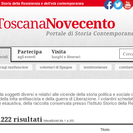
 la Storia della Resistenza e dell'età contemporanea
Partecipa
Visita
riali
agli eventi
luoghi e itinerari
tragi nazifasciste
volontari di Spagna
testimonianze
combatte
a soggetti diversi e relativi alle vicende della storia politica e socia
ella lotta antifascista e della guerra di Liberazione. I volantini schedat
 esaustiva, della raccolta conservata presso l'Istituto Storico della 
1222 risultati
(visualizzati da 1 a 20)
Titolo