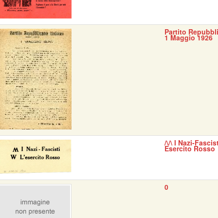
Partito Repubbli
1 Maggio 1926
/\/\ I Nazi-Fascis
Esercito Rosso
0