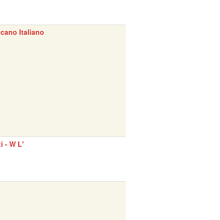
cano Italiano
ti - W L'