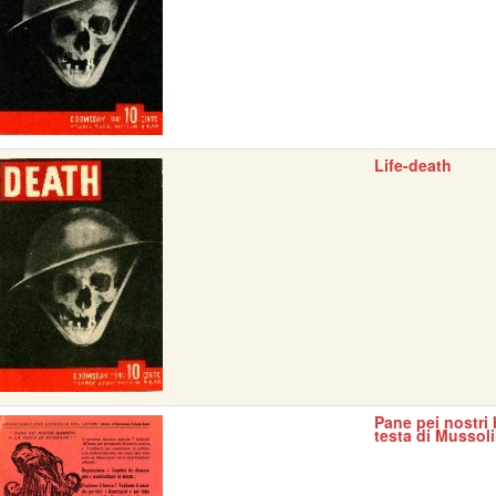
Life-death
Pane pei nostri 
testa di Mussoli