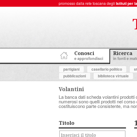
promosso dalla rete toscana degli
Istituti per
ToscanaNovecento Portale di Storia Contemporanea
Conosci
Ricerca
e approfondisci
in fonti e mate
partigiani
casellario politico
s
pubblicazioni
biblioteca virtuale
Volantini
La banca dati scheda volantini prodotti d
numerosi sono quelli prodotti nel corso d
costituiscono parte consistente, ma non
Titolo