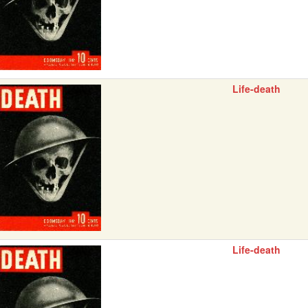
Life-death
Life-death