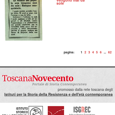
vengono mai da
sole
pagina:
1
2
3
4
5
6
...
62
promosso dalla rete toscana degli
Istituti per la Storia della Resistenza e dell'età contemporanea