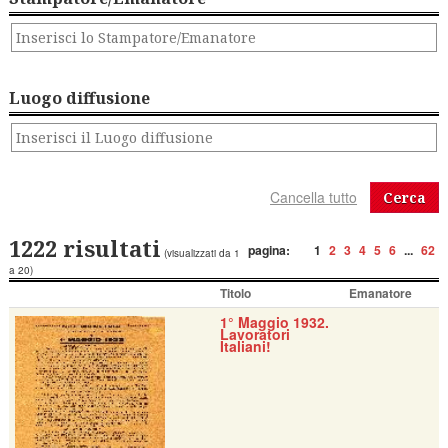
Luogo diffusione
Cerca
1222 risultati
pagina:
1
2
3
4
5
6
...
62
(visualizzati da 1
a 20)
Titolo
Emanatore
1° Maggio 1932.
Lavoratori
Italiani!