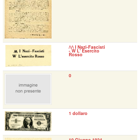
/\/\ I Nazi-Fascisti
- W L' Esercito
Rosso
0
1 dollaro
10 Giugno 1924 -