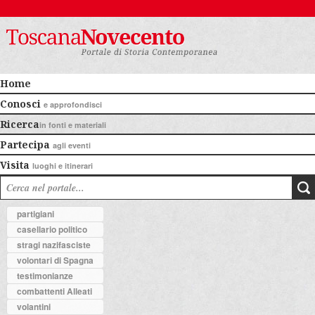
Home
Conosci
e approfondisci
Ricerca
in fonti e materiali
Partecipa
agli eventi
Visita
luoghi e itinerari
partigiani
casellario politico
stragi nazifasciste
volontari di Spagna
testimonianze
combattenti Alleati
volantini