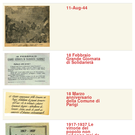
11-Aug-44
18 Febbraio
Grande Giornata
di Solidarietà
18 Marzo
anniversario
della Comune di
Parigi
1917-1937 Le
vittorie del
popolo non