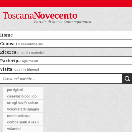
Home
Conosci
e approfondisci
Ricerca
in fonti e materiali
Partecipa
agli eventi
Visita
luoghi e itinerari
partigiani
casellario politico
stragi nazifasciste
volontari di Spagna
testimonianze
combattenti Alleati
volantini