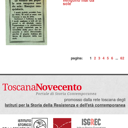
vengono mai da
sole
pagina:
1
2
3
4
5
6
...
62
promosso dalla rete toscana degli
Istituti per la Storia della Resistenza e dell'età contemporanea