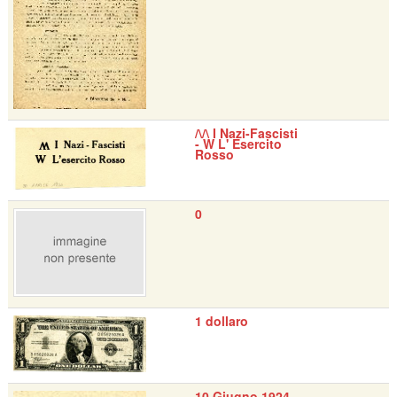
/\/\ I Nazi-Fascisti
- W L' Esercito
Rosso
0
1 dollaro
10 Giugno 1924 -