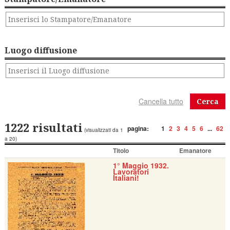
Luogo diffusione
Cerca
1222 risultati
pagina:
1
2
3
4
5
6
...
62
(visualizzati da 1
a 20)
Titolo
Emanatore
1° Maggio 1932.
Lavoratori
Italiani!