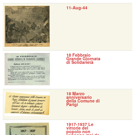
11-Aug-44
18 Febbraio
Grande Giornata
di Solidarietà
18 Marzo
anniversario
della Comune di
Parigi
1917-1937 Le
vittorie del
popolo non