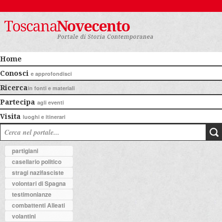
Home
Conosci
e approfondisci
Ricerca
in fonti e materiali
Partecipa
agli eventi
Visita
luoghi e itinerari
partigiani
casellario politico
stragi nazifasciste
volontari di Spagna
testimonianze
combattenti Alleati
volantini