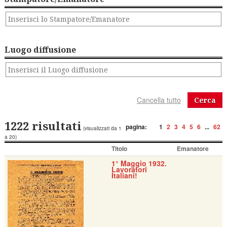
Luogo diffusione
Cerca
1222 risultati
pagina:
1
2
3
4
5
6
...
62
(visualizzati da 1
a 20)
Titolo
Emanatore
1° Maggio 1932.
Lavoratori
Italiani!