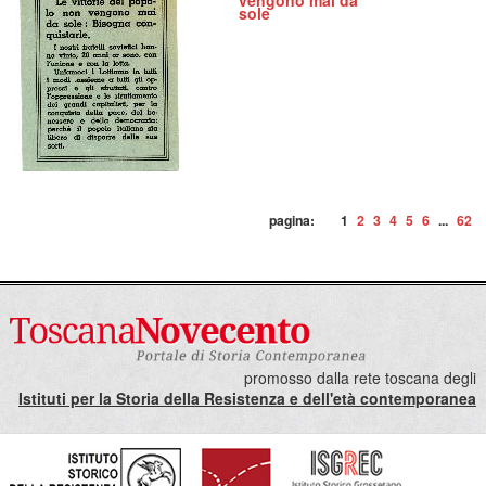
vengono mai da
sole
pagina:
1
2
3
4
5
6
...
62
promosso dalla rete toscana degli
Istituti per la Storia della Resistenza e dell'età contemporanea