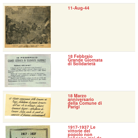
11-Aug-44
18 Febbraio
Grande Giornata
di Solidarietà
18 Marzo
anniversario
della Comune di
Parigi
1917-1937 Le
vittorie del
popolo non