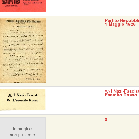
Partito Repubbli
1 Maggio 1926
/\/\ I Nazi-Fascis
Esercito Rosso
0