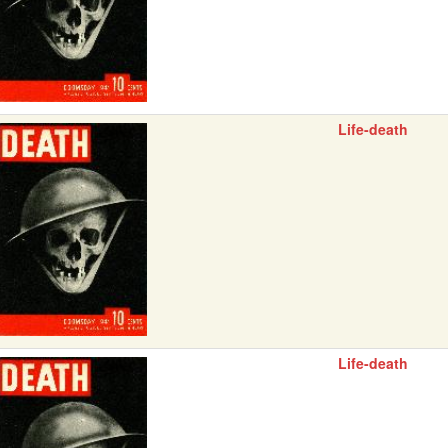
Life-death
Life-death