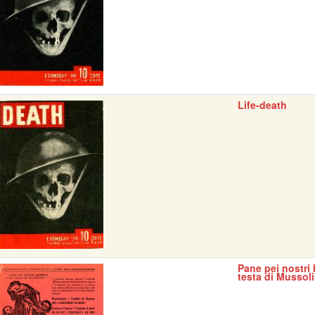
Life-death
Pane pei nostri 
testa di Mussoli