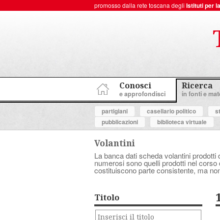
promosso dalla rete toscana degli
Istituti per
ToscanaNovecento Portale di Storia Contemporanea
Conosci
Ricerca
e approfondisci
in fonti e mate
partigiani
casellario politico
s
pubblicazioni
biblioteca virtuale
Volantini
La banca dati scheda volantini prodotti d
numerosi sono quelli prodotti nel corso d
costituiscono parte consistente, ma non
Titolo