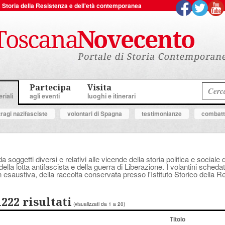
 la Storia della Resistenza e dell'età contemporanea
Partecipa
Visita
riali
agli eventi
luoghi e itinerari
tragi nazifasciste
volontari di Spagna
testimonianze
combatte
a soggetti diversi e relativi alle vicende della storia politica e socia
ella lotta antifascista e della guerra di Liberazione. I volantini schedat
 esaustiva, della raccolta conservata presso l'Istituto Storico della 
1222 risultati
(visualizzati da 1 a 20)
Titolo