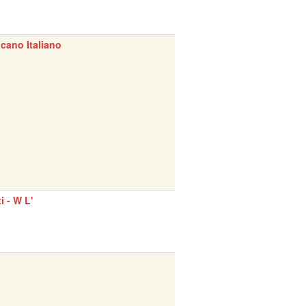
cano Italiano
ti - W L'