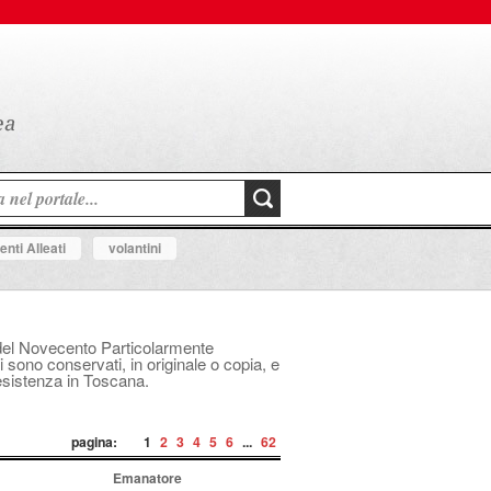
nti Alleati
volantini
le del Novecento Particolarmente
i sono conservati, in originale o copia, e
Resistenza in Toscana.
pagina:
1
2
3
4
5
6
...
62
Emanatore