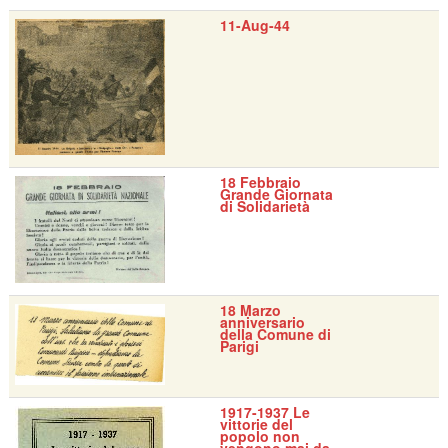
11-Aug-44
18 Febbraio
Grande Giornata
di Solidarietà
18 Marzo
anniversario
della Comune di
Parigi
1917-1937 Le
vittorie del
popolo non