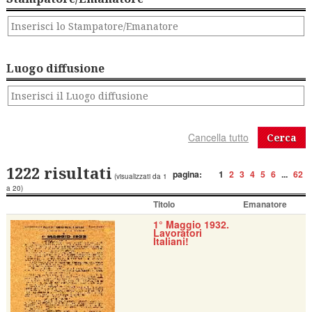
Luogo diffusione
Cerca
1222 risultati
pagina:
1
2
3
4
5
6
...
62
(visualizzati da 1
a 20)
Titolo
Emanatore
1° Maggio 1932.
Lavoratori
Italiani!