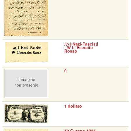
/\/\ I Nazi-Fascisti
- W L' Esercito
Rosso
0
1 dollaro
10 Giugno 1924 -