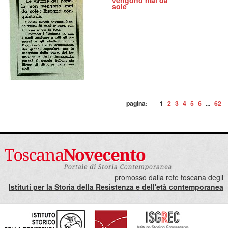
vengono mai da
sole
pagina:
1
2
3
4
5
6
...
62
promosso dalla rete toscana degli
Istituti per la Storia della Resistenza e dell'età contemporanea