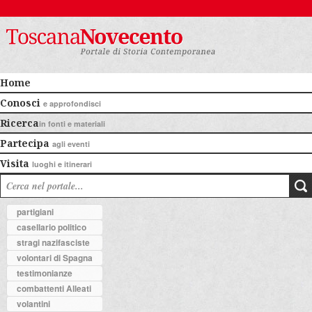
Home
Conosci
e approfondisci
Ricerca
in fonti e materiali
Partecipa
agli eventi
Visita
luoghi e itinerari
partigiani
casellario politico
stragi nazifasciste
volontari di Spagna
testimonianze
combattenti Alleati
volantini