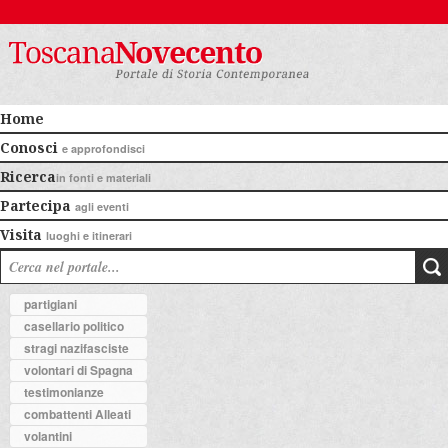
Home
Conosci
e approfondisci
Ricerca
in fonti e materiali
Partecipa
agli eventi
Visita
luoghi e itinerari
partigiani
casellario politico
stragi nazifasciste
volontari di Spagna
testimonianze
combattenti Alleati
volantini