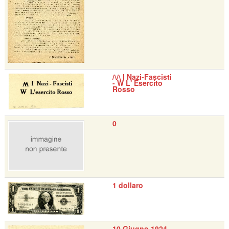
/\/\ I Nazi-Fascisti
- W L' Esercito
Rosso
0
1 dollaro
10 Giugno 1924 -