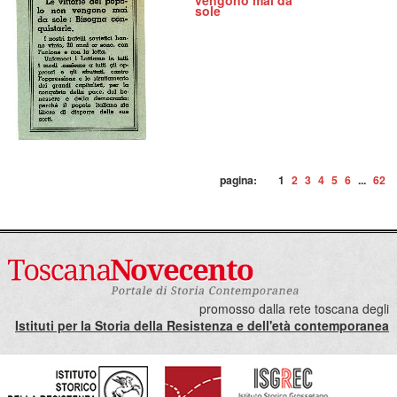
vengono mai da
sole
pagina:
1
2
3
4
5
6
...
62
promosso dalla rete toscana degli
Istituti per la Storia della Resistenza e dell'età contemporanea