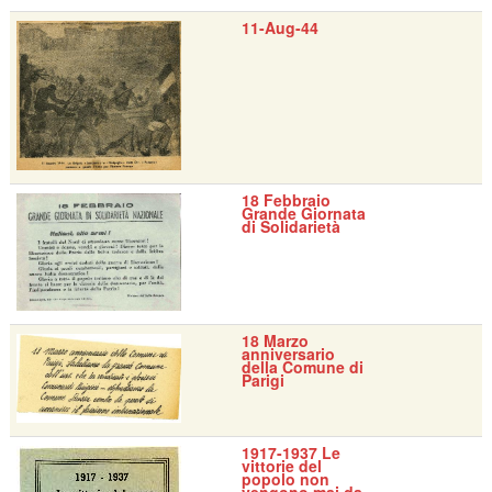
11-Aug-44
18 Febbraio
Grande Giornata
di Solidarietà
18 Marzo
anniversario
della Comune di
Parigi
1917-1937 Le
vittorie del
popolo non