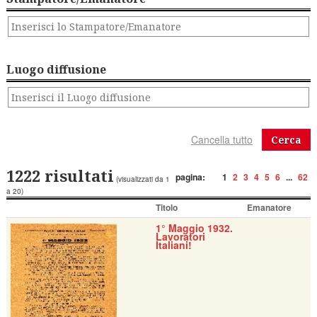
Luogo diffusione
Cerca
1222 risultati
pagina:
1
2
3
4
5
6
...
62
(visualizzati da 1
a 20)
Titolo
Emanatore
1° Maggio 1932.
Lavoratori
Italiani!